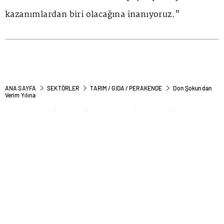
kazanımlardan biri olacağına inanıyoruz."
ANA SAYFA
SEKTÖRLER
TARIM / GIDA / PERAKENDE
Don Şokundan
Verim Yılına
Don Şokundan Verim Yılına