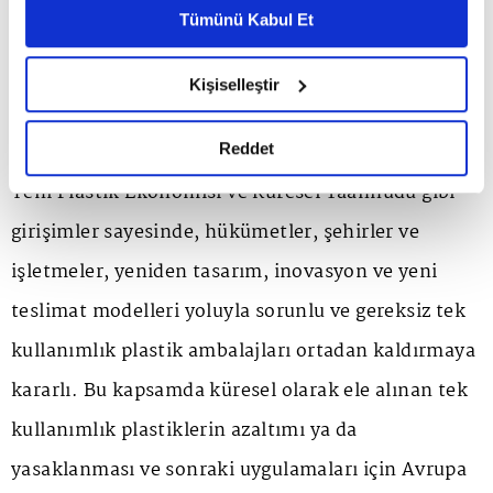
Metnimizi ziyaret edebilirsiniz.
Tümünü Kabul Et
yönetimi ile deniz, karasal ve sucul ekosistemler
6698 sayılı Kişisel Verilerin Korunması Kanunu uyarınca
üzerinde yıkıcı etkilere neden olmuştur. Doğadaki
hazırlanmış olan İnternet Sitesi Aydınlatma Metnimizi
Kişiselleştir
okumak ve sitemizi ziyaretiniz kapsamında
toplam plastiklerin %80'i gibi yıkıcı bir oranın ise
gerçekleştirilen veri işleme faaliyetleri ile ilgili daha
tek kullanımlık plastiklerden oluştuğu belirlenmiş.
detaylı bilgi almak için lütfen
tıklayınız.
Reddet
Yeni Plastik Ekonomisi ve Küresel Taahhüdü gibi
girişimler sayesinde, hükümetler, şehirler ve
işletmeler, yeniden tasarım, inovasyon ve yeni
teslimat modelleri yoluyla sorunlu ve gereksiz tek
kullanımlık plastik ambalajları ortadan kaldırmaya
kararlı. Bu kapsamda küresel olarak ele alınan tek
kullanımlık plastiklerin azaltımı ya da
yasaklanması ve sonraki uygulamaları için Avrupa