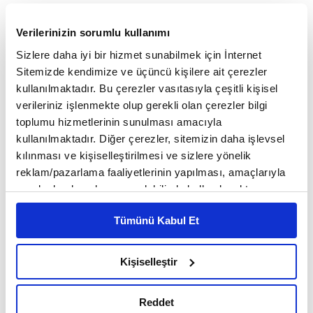
Verilerinizin sorumlu kullanımı
2025 Türkiye ekonomisinin yüzde 3
Sizlere daha iyi bir hizmet sunabilmek için İnternet
büyümesine karşı tarım sektörü yüzde 8.8
Sitemizde kendimize ve üçüncü kişilere ait çerezler
kullanılmaktadır. Bu çerezler vasıtasıyla çeşitli kişisel
oranında küçüldü. Zirai don şokunun
verileriniz işlenmekte olup gerekli olan çerezler bilgi
etkisinde geçen sektörde yüzde 30’a varan
toplumu hizmetlerinin sunulması amacıyla
kullanılmaktadır. Diğer çerezler, sitemizin daha işlevsel
rekolte kayıpları yaşandı. 2026’nın ise daha
kılınması ve kişiselleştirilmesi ve sizlere yönelik
stabil devam etmesi bekleniyor. Meyve-
reklam/pazarlama faaliyetlerinin yapılması, amaçlarıyla
sınırlı olarak açık rızanız dahilinde kullanılacaktır.
sebze üretiminde ise arz geçen yıla kıyasla
Çerezlere ilişkin tercihlerinizi çerez paneli vasıtasıyla
daha yüksek. Zira kiraz, zeytin, fındık,
Tümünü Kabul Et
belirleyebilirsiniz. Çerezlere ilişkin detaylı bilgi için
Ayarlar butonuna tıklayabilir,
Çerez Bilgilendirme
hububat gibi ürünlerde lider olan Türkiye,
Metnimizi ziyaret edebilirsiniz.
Kişiselleştir
toparlanma sinyalleriyle bereketli bir sezona
6698 sayılı Kişisel Verilerin Korunması Kanunu uyarınca
hazırlanmış olan İnternet Sitesi Aydınlatma Metnimizi
hazırlanıyor.
Reddet
okumak ve sitemizi ziyaretiniz kapsamında