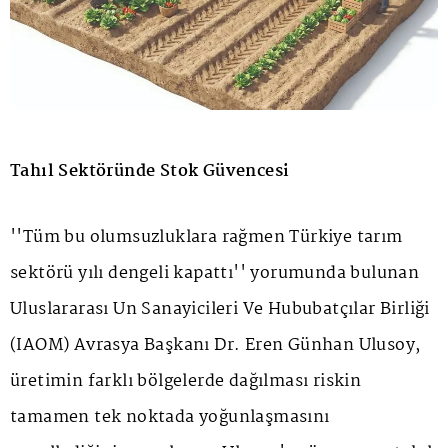
Tahıl Sektöründe Stok Güvencesi
''Tüm bu olumsuzluklara rağmen Türkiye tarım
sektörü yılı dengeli kapattı'' yorumunda bulunan
Uluslararası Un Sanayicileri Ve Hububatçılar Birliği
(IAOM) Avrasya Başkanı Dr. Eren Günhan Ulusoy,
üretimin farklı bölgelerde dağılması riskin
tamamen tek noktada yoğunlaşmasını