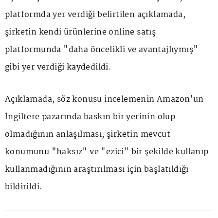
platformda yer verdiği belirtilen açıklamada,
şirketin kendi ürünlerine online satış
platformunda "daha öncelikli ve avantajlıymış"
gibi yer verdiği kaydedildi.
Açıklamada, söz konusu incelemenin Amazon'un
İngiltere pazarında baskın bir yerinin olup
olmadığının anlaşılması, şirketin mevcut
konumunu "haksız" ve "ezici" bir şekilde kullanıp
kullanmadığının araştırılması için başlatıldığı
bildirildi.