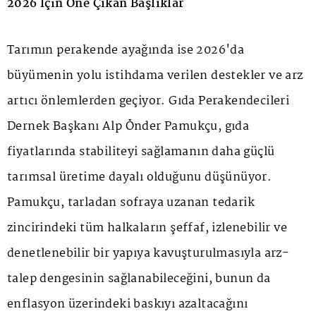
2026 İçin Öne Çıkan Başlıklar
Tarımın perakende ayağında ise 2026'da
büyümenin yolu istihdama verilen destekler ve arz
artıcı önlemlerden geçiyor. Gıda Perakendecileri
Dernek Başkanı Alp Önder Pamukçu, gıda
fiyatlarında stabiliteyi sağlamanın daha güçlü
tarımsal üretime dayalı olduğunu düşünüyor.
Pamukçu, tarladan sofraya uzanan tedarik
zincirindeki tüm halkaların şeffaf, izlenebilir ve
denetlenebilir bir yapıya kavuşturulmasıyla arz-
talep dengesinin sağlanabileceğini, bunun da
enflasyon üzerindeki baskıyı azaltacağını