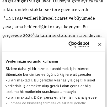
engellediğini vurguluyor. Ulusoy'a göre ayrıca tahıl
sektöründeki stoklar sektöre güvence verdi.
''UNCTAD verileri küresel ticaret ve büyümede
yavaşlama beklendiğini ortaya koyuyor. Bu
çerçevede 2026'da tarım sektörünün stabil devam
etmesi ancak daha sınırlı olması bekleniyor''
sözleriyle Ulusoy, sektörü değerlendiriyor. Bu yıl
sektöre olan iç talebin güçlü kalacağına da değinen
Verilerinizin sorumlu kullanımı
Sizlere daha iyi bir hizmet sunabilmek için İnternet
Ulusoy, yılın ikinci yarısında finansman
Sitemizde kendimize ve üçüncü kişilere ait çerezler
koşullarının iyileşmesini bekliyor. Ulusoy, 2026
kullanılmaktadır. Bu çerezler vasıtasıyla çeşitli kişisel
verileriniz işlenmekte olup gerekli olan çerezler bilgi
yılında da sektörün ihracat şampiyonu olacağını
toplumu hizmetlerinin sunulması amacıyla
düşünüyor.
kullanılmaktadır. Diğer çerezler, sitemizin daha işlevsel
kılınması ve kişiselleştirilmesi ve sizlere yönelik