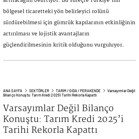
artıracağını belirtiyor. Bu süreçte Türkiye'nin
bölgesel ticaretteki yön belirleyici rolünü
sürdürebilmesi için gümrük kapılarının etkinliğinin
artırılması ve lojistik avantajların
güçlendirilmesinin kritik olduğunu vurguluyor.
ANA SAYFA
SEKTÖRLER
TARIM / GIDA / PERAKENDE
Varsayımlar Değil
Bilanço Konuştu: Tarım Kredi 2025’i Tarihi Rekorla Kapattı
Varsayımlar Değil Bilanço
Konuştu: Tarım Kredi 2025’i
Tarihi Rekorla Kapattı