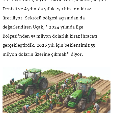
sebebiyle öne çıkıyor. Hatta İzmir, Manisa, Afyon,
Denizli ve Aydın'da yıllık 250 bin ton kiraz
üretiliyor. Sektörü bölgesi açısından da
değerlendiren Uçak, ''2024 yılında Ege
Bölgesi'nden 55 milyon dolarlık kiraz ihracatı
gerçekleştirdik. 2026 yılı için beklentimiz 55
milyon doların üzerine çıkmak'' diyor.