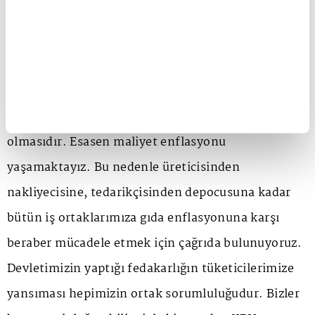
çabaların takdir edildiğinin en önemli
göstergesidir. Umudumuz, Sayın
Cumhurbaşkanımız tarafından sağlanan KDV
indiriminin gıda sektörünün enflasyona karşı
topyekun bir seferberliğe başlamasına vesile
olmasıdır. Esasen maliyet enflasyonu
yaşamaktayız. Bu nedenle üreticisinden
nakliyecisine, tedarikçisinden depocusuna kadar
bütün iş ortaklarımıza gıda enflasyonuna karşı
beraber mücadele etmek için çağrıda bulunuyoruz.
Devletimizin yaptığı fedakarlığın tüketicilerimize
yansıması hepimizin ortak sorumluluğudur. Bizler