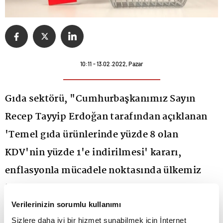
10:11 - 13.02.2022, Pazar
Gıda sektörü, "Cumhurbaşkanımız Sayın
Recep Tayyip Erdoğan tarafından açıklanan
'Temel gıda ürünlerinde yüzde 8 olan
KDV'nin yüzde 1'e indirilmesi' kararı,
enflasyonla mücadele noktasında ülkemiz
için tarihi bir fırsat ortaya çıkarmıştır"
açıklaması yaptı.
Verilerinizin sorumlu kullanımı
Sizlere daha iyi bir hizmet sunabilmek için İnternet