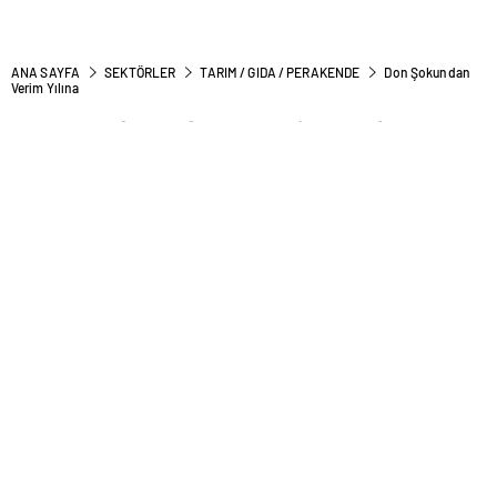
ANA SAYFA
SEKTÖRLER
TARIM / GIDA / PERAKENDE
Don Şokundan
Verim Yılına
Don Şokundan Verim Yılına