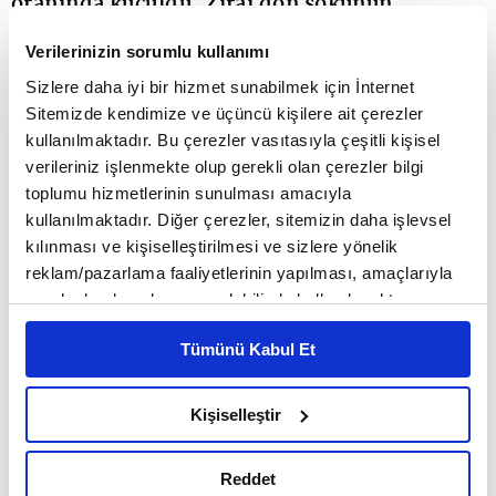
oranında küçüldü. Zirai don şokunun
etkisinde geçen sektörde yüzde 30’a varan
Verilerinizin sorumlu kullanımı
rekolte kayıpları yaşandı. 2026’nın ise daha
Sizlere daha iyi bir hizmet sunabilmek için İnternet
Sitemizde kendimize ve üçüncü kişilere ait çerezler
stabil devam etmesi bekleniyor. Meyve-
kullanılmaktadır. Bu çerezler vasıtasıyla çeşitli kişisel
sebze üretiminde ise arz geçen yıla kıyasla
verileriniz işlenmekte olup gerekli olan çerezler bilgi
toplumu hizmetlerinin sunulması amacıyla
daha yüksek. Zira kiraz, zeytin, fındık,
kullanılmaktadır. Diğer çerezler, sitemizin daha işlevsel
hububat gibi ürünlerde lider olan Türkiye,
kılınması ve kişiselleştirilmesi ve sizlere yönelik
reklam/pazarlama faaliyetlerinin yapılması, amaçlarıyla
toparlanma sinyalleriyle bereketli bir sezona
sınırlı olarak açık rızanız dahilinde kullanılacaktır.
hazırlanıyor.
Çerezlere ilişkin tercihlerinizi çerez paneli vasıtasıyla
Tümünü Kabul Et
belirleyebilirsiniz. Çerezlere ilişkin detaylı bilgi için
Ayarlar butonuna tıklayabilir,
Çerez Bilgilendirme
Zirai don şokunun etkisiyle geçen 2025 yılı, tarım
Metnimizi ziyaret edebilirsiniz.
Kişiselleştir
sektöründe üreticiden tüketiciye hissedilen
6698 sayılı Kişisel Verilerin Korunması Kanunu uyarınca
hazırlanmış olan İnternet Sitesi Aydınlatma Metnimizi
kayıplarla karşı karşıya kaldı. İç piyasada fiyatlar
Reddet
okumak ve sitemizi ziyaretiniz kapsamında