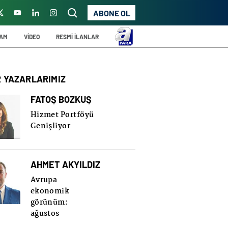
ABONE OL
ŞAM
VİDEO
RESMİ İLANLAR
R YAZARLARIMIZ
FATOŞ BOZKUŞ
Hizmet Portföyü
Genişliyor
AHMET AKYILDIZ
Avrupa
ekonomik
görünüm:
ağustos