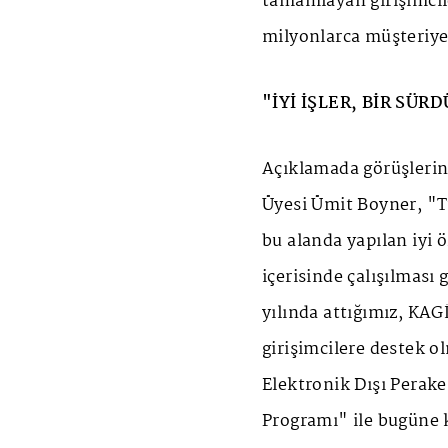
tamamlayan girişimcil
milyonlarca müşteriye
"İYİ İŞLER, BİR SÜR
Açıklamada görüşlerin
Üyesi Ümit Boyner, "Tü
bu alanda yapılan iyi ö
içerisinde çalışılması
yılında attığımız, KAG
girişimcilere destek ol
Elektronik Dışı Perak
Programı" ile bugüne 