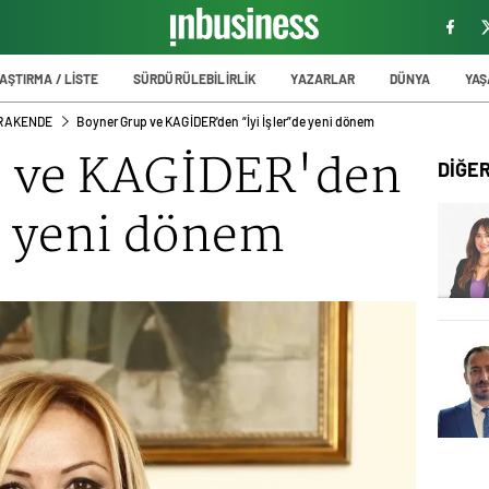
AŞTIRMA / LİSTE
SÜRDÜRÜLEBİLİRLİK
YAZARLAR
DÜNYA
YA
PERAKENDE
Boyner Grup ve KAGİDER'den “İyi İşler”de yeni dönem
p ve KAGİDER'den
DİĞE
e yeni dönem