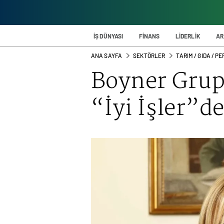
İŞ DÜNYASI
FİNANS
LİDERLİK
AR
ANA SAYFA
SEKTÖRLER
TARIM / GIDA / 
Boyner Gru
“İyi İşler”d