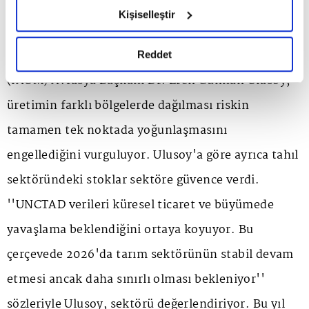
''Tüm bu olumsuzluklara rağmen Türkiye tarım
hazırlanmış olan İnternet Sitesi Aydınlatma Metnimizi
Kişiselleştir
okumak ve sitemizi ziyaretiniz kapsamında
sektörü yılı dengeli kapattı'' yorumunda bulunan
gerçekleştirilen veri işleme faaliyetleri ile ilgili daha
Uluslararası Un Sanayicileri Ve Hububatçılar Birliği
detaylı bilgi almak için lütfen
tıklayınız.
Reddet
(IAOM) Avrasya Başkanı Dr. Eren Günhan Ulusoy,
üretimin farklı bölgelerde dağılması riskin
tamamen tek noktada yoğunlaşmasını
engellediğini vurguluyor. Ulusoy'a göre ayrıca tahıl
sektöründeki stoklar sektöre güvence verdi.
''UNCTAD verileri küresel ticaret ve büyümede
yavaşlama beklendiğini ortaya koyuyor. Bu
çerçevede 2026'da tarım sektörünün stabil devam
etmesi ancak daha sınırlı olması bekleniyor''
sözleriyle Ulusoy, sektörü değerlendiriyor. Bu yıl