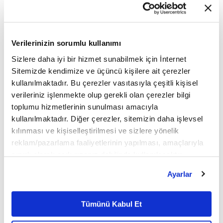
Verilerinizin sorumlu kullanımı
Sizlere daha iyi bir hizmet sunabilmek için İnternet
Sitemizde kendimize ve üçüncü kişilere ait çerezler
kullanılmaktadır. Bu çerezler vasıtasıyla çeşitli kişisel
verileriniz işlenmekte olup gerekli olan çerezler bilgi
toplumu hizmetlerinin sunulması amacıyla
kullanılmaktadır. Diğer çerezler, sitemizin daha işlevsel
kılınması ve kişiselleştirilmesi ve sizlere yönelik
reklam/pazarlama faaliyetlerinin yapılması, amaçlarıyla
sınırlı olarak açık rızanız dahilinde kullanılacaktır.
Çerezlere ilişkin tercihlerinizi çerez paneli vasıtasıyla
Ayarlar
belirleyebilirsiniz. Çerezlere ilişkin detaylı bilgi için
Ayarlar butonuna tıklayabilir,
Çerez Bilgilendirme
Tahıl Sektöründe Stok Güvencesi
Metnimizi ziyaret edebilirsiniz.
Tümünü Kabul Et
6698 sayılı Kişisel Verilerin Korunması Kanunu uyarınca