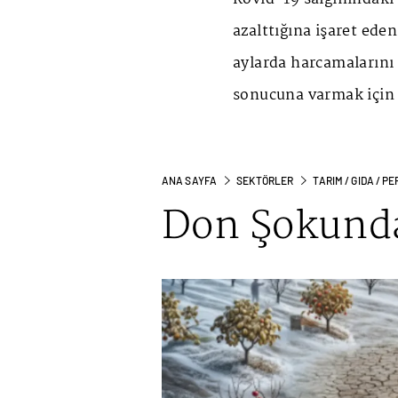
azalttığına işaret ede
aylarda harcamalarını
sonucuna varmak için 
ANA SAYFA
SEKTÖRLER
TARIM / GIDA / 
Don Şokunda