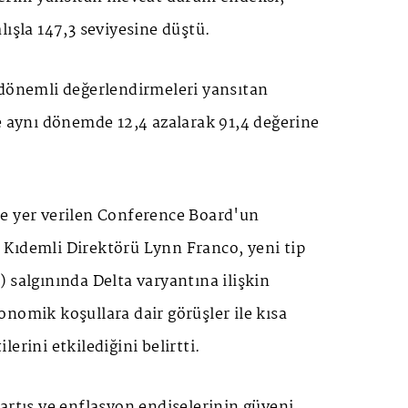
lışla 147,3 seviyesine düştü.
 dönemli değerlendirmeleri yansıtan
e aynı dönemde 12,4 azalarak 91,4 değerine
e yer verilen Conference Board'un
Kıdemli Direktörü Lynn Franco, yeni tip
 salgınında Delta varyantına ilişkin
nomik koşullara dair görüşler ile kısa
erini etkilediğini belirtti.
artış ve enflasyon endişelerinin güveni