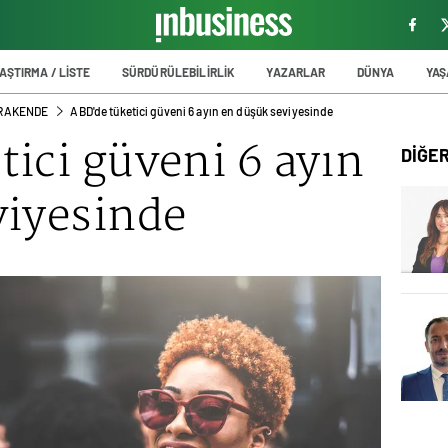
AŞTIRMA / LİSTE
SÜRDÜRÜLEBİLİRLİK
YAZARLAR
DÜNYA
YA
PERAKENDE
ABD'de tüketici güveni 6 ayın en düşük seviyesinde
ici güveni 6 ayın
DİĞE
viyesinde