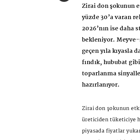
Zirai don şokunun e
yüzde 30’a varan re
2026’nın ise daha s
bekleniyor. Meyve-
geçen yıla kıyasla d
fındık, hububat gibi
toparlanma sinyaller
hazırlanıyor.
Zirai don şokunun etki
üreticiden tüketiciye h
piyasada fiyatlar yuka