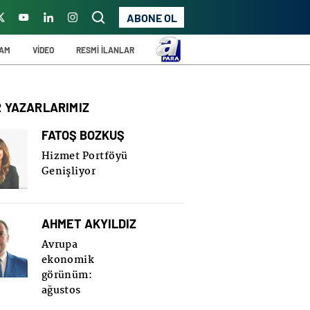
ABONE OL
ŞAM
VİDEO
RESMİ İLANLAR
R YAZARLARIMIZ
FATOŞ BOZKUŞ
Hizmet Portföyü
Genişliyor
AHMET AKYILDIZ
Avrupa
ekonomik
görünüm:
ağustos