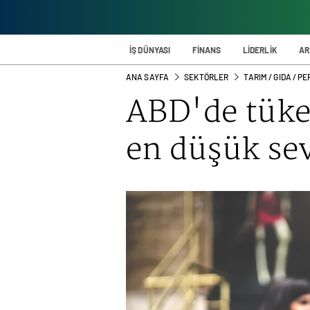
İŞ DÜNYASI
FİNANS
LİDERLİK
AR
ANA SAYFA
SEKTÖRLER
TARIM / GIDA / 
ABD'de tüket
en düşük se