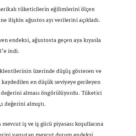
ikalı tüketicilerin eğilimlerini ölçen
e ilişkin ağustos ayı verilerini açıkladı.
ven endeksi, ağustosta geçen aya kıyasla
8'e indi.
lentilerinin üzerinde düşüş gösteren ve
 kaydedilen en düşük seviyeye gerileyen
 değerini alması öngörülüyordu. Tüketici
 değerini almıştı.
n mevcut iş ve iş gücü piyasası koşullarına
lerini yansıtan mevcut durum endeksi,