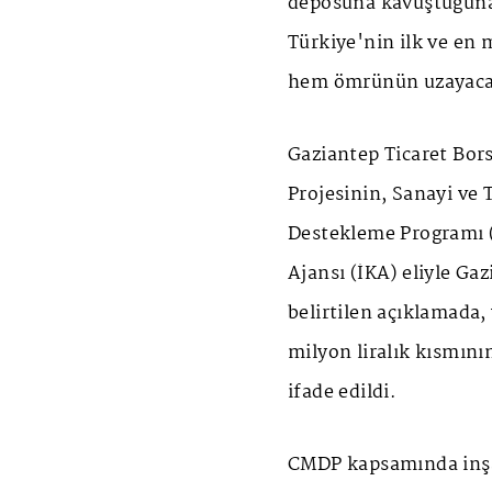
deposuna kavuştuğuna i
Türkiye'nin ilk ve en m
hem ömrünün uzayacağı
Gaziantep Ticaret Bors
Projesinin, Sanayi ve 
Destekleme Programı 
Ajansı (İKA) eliyle Ga
belirtilen açıklamada, 
milyon liralık kısmını
ifade edildi.
CMDP kapsamında inşa 