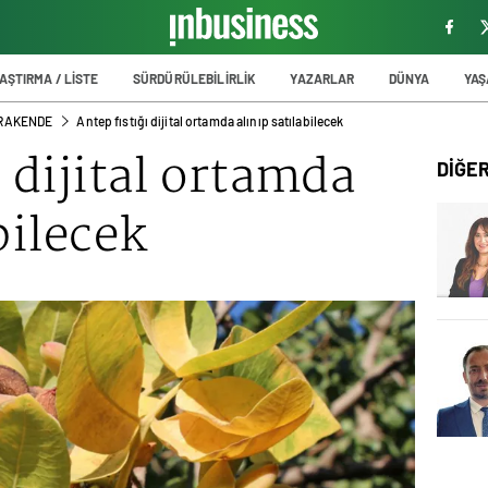
AŞTIRMA / LİSTE
SÜRDÜRÜLEBİLİRLİK
YAZARLAR
DÜNYA
YA
PERAKENDE
Antep fıstığı dijital ortamda alınıp satılabilecek
 dijital ortamda
DİĞE
bilecek