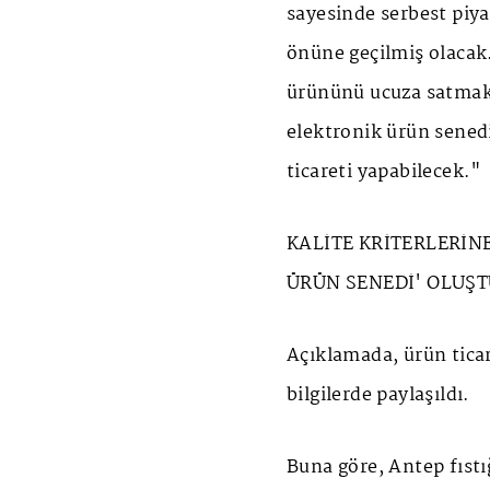
sayesinde serbest piya
önüne geçilmiş olacak.
ürününü ucuza satmak 
elektronik ürün senedi
ticareti yapabilecek."
KALİTE KRİTERLERİN
ÜRÜN SENEDİ' OLUŞ
Açıklamada, ürün ticare
bilgilerde paylaşıldı.
Buna göre, Antep fıstığ