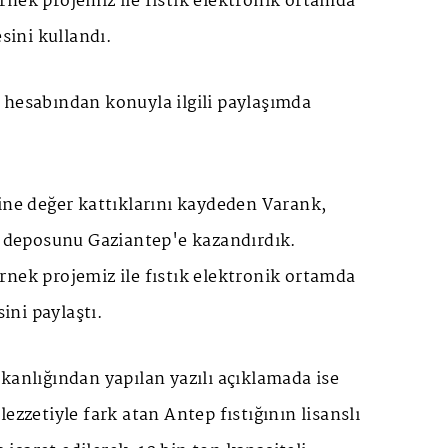
rnek projemiz ile fıstık elektronik ortamda
esini kullandı.
 hesabından konuyla ilgili paylaşımda
ine değer kattıklarını kaydeden Varank,
lı deposunu Gaziantep'e kazandırdık.
rnek projemiz ile fıstık elektronik ortamda
sini paylaştı.
kanlığından yapılan yazılı açıklamada ise
ezzetiyle fark atan Antep fıstığının lisanslı