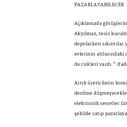
PAZARLAYABİLECEK
Açıklamada görüşlerin
Akyılmaz, tesis kurulm
depolarken sıkıntılar 
evlerinin altlarındak
da riskleri vardı." ifa
Artık üreticilerin ko
derdine düşmeyecekler
elektronik senetler üze
şekilde satıp pazarlaya