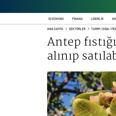
İŞ DÜNYASI
FİNANS
LİDERLİK
AR
ANA SAYFA
SEKTÖRLER
TARIM / GIDA / 
Antep fıstığı
alınıp satıla