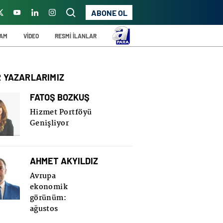
ABONE OL
ŞAM
VİDEO
RESMİ İLANLAR
R YAZARLARIMIZ
FATOŞ BOZKUŞ
Hizmet Portföyü
Genişliyor
AHMET AKYILDIZ
Avrupa
ekonomik
görünüm:
ağustos