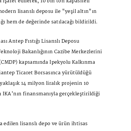
şaret edilerek, 10 bin ton kapasiteli
odern lisanslı deposu ile "yeşil altın"ın
 hem de değerinde satılacağı bildirildi.
ası Antep Fıstığı Lisanslı Deposu
Teknoloji Bakanlığının Cazibe Merkezlerini
(CMDP) kapsamında İpekyolu Kalkınma
ziantep Ticaret Borsasınca yürütüldüğü
yaklaşık 14 milyon liralık projenin 10
n İKA'nın finansmanıyla gerçekleştirildiği
edilen lisanslı depo ve ürün ihtisas