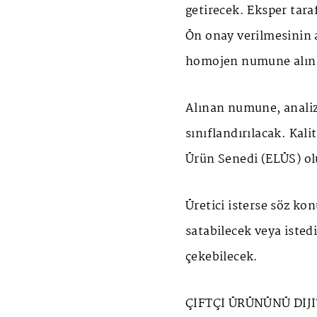
getirecek. Eksper tara
Ön onay verilmesinin 
homojen numune alın
Alınan numune, analiz 
sınıflandırılacak. Kali
Ürün Senedi (ELÜS) ol
Üretici isterse söz ko
satabilecek veya isted
çekebilecek.
ÇİFTÇİ ÜRÜNÜNÜ DİJ