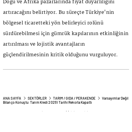
Doğu ve Afrika pazarlarında fiyat duyarlılığını
artıracağını belirtiyor. Bu süreçte Türkiye'nin
bölgesel ticaretteki yön belirleyici rolünü
sürdürebilmesi için gümrük kapılarının etkinliğinin
artırılması ve lojistik avantajların
güçlendirilmesinin kritik olduğunu vurguluyor.
ANA SAYFA
SEKTÖRLER
TARIM / GIDA / PERAKENDE
Varsayımlar Değil
Bilanço Konuştu: Tarım Kredi 2025’i Tarihi Rekorla Kapattı
Varsayımlar Değil Bilanço
Konuştu: Tarım Kredi 2025’i