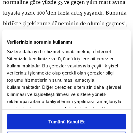
normaline göre yüzde 33 ve geçen yılın mart ayına
kıyasla yüzde 100'den fazla artış yaşandı. Bununla
birlikte çiçeklenme döneminin de olumlu geçmesi,
meyve ihracatında güçlü bir toparlanma beklentisi
Verilerinizin sorumlu kullanımı
oluşturdu. Örneğin geçtiğimiz yazı kiraza hasret
Sizlere daha iyi bir hizmet sunabilmek için İnternet
olarak kapatırken bu yıl için kirazda ihracatın 60
Sitemizde kendimize ve üçüncü kişilere ait çerezler
bin ton üzerine çıkarak 200 milyon dolar
kullanılmaktadır. Bu çerezler vasıtasıyla çeşitli kişisel
verileriniz işlenmekte olup gerekli olan çerezler bilgi
seviyesine ulaşması bekleniyor. Aynı şekilde nohut
toplumu hizmetlerinin sunulması amacıyla
üretiminde de 60 bin tonun üzerinde, zeytin de ise
kullanılmaktadır. Diğer çerezler, sitemizin daha işlevsel
kılınması ve kişiselleştirilmesi ve sizlere yönelik
2 milyon 450 bin ton üretim bekleniyor. Hububatta
reklam/pazarlama faaliyetlerinin yapılması, amaçlarıyla
da ihracatta şampiyon olacağı bir yıla hazırlanıyor.
sınırlı olarak açık rızanız dahilinde kullanılacaktır.
Çerezlere ilişkin tercihlerinizi çerez paneli vasıtasıyla
Tümünü Kabul Et
belirleyebilirsiniz. Çerezlere ilişkin detaylı bilgi için
2025 Bilançosu
Ayarlar butonuna tıklayabilir,
Çerez Bilgilendirme