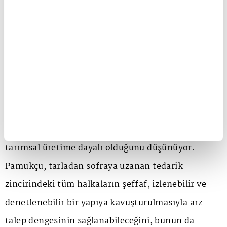
2026 İçin Öne Çıkan Başlıklar
Tarımın perakende ayağında ise 2026'da
büyümenin yolu istihdama verilen destekler ve arz
artıcı önlemlerden geçiyor. Gıda Perakendecileri
Dernek Başkanı Alp Önder Pamukçu, gıda
fiyatlarında stabiliteyi sağlamanın daha güçlü
tarımsal üretime dayalı olduğunu düşünüyor.
Pamukçu, tarladan sofraya uzanan tedarik
zincirindeki tüm halkaların şeffaf, izlenebilir ve
denetlenebilir bir yapıya kavuşturulmasıyla arz-
talep dengesinin sağlanabileceğini, bunun da