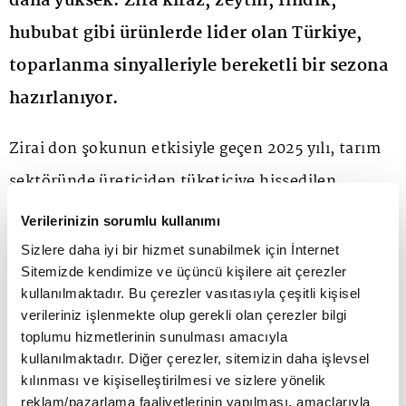
daha yüksek. Zira kiraz, zeytin, fındık,
hububat gibi ürünlerde lider olan Türkiye,
toparlanma sinyalleriyle bereketli bir sezona
hazırlanıyor.
Zirai don şokunun etkisiyle geçen 2025 yılı, tarım
sektöründe üreticiden tüketiciye hissedilen
kayıplarla karşı karşıya kaldı. İç piyasada fiyatlar
Verilerinizin sorumlu kullanımı
yukarı tırmanırken ihracatta ise düşüşler yaşandı.
Sizlere daha iyi bir hizmet sunabilmek için İnternet
Sitemizde kendimize ve üçüncü kişilere ait çerezler
2026 için ise tablo geçen yıla kıyasla daha olumlu.
kullanılmaktadır. Bu çerezler vasıtasıyla çeşitli kişisel
Bunda mart ve nisan yağışlarının da önemli bir
verileriniz işlenmekte olup gerekli olan çerezler bilgi
toplumu hizmetlerinin sunulması amacıyla
etkisi var. Hatta öyle ki yağışlarda mevsim
kullanılmaktadır. Diğer çerezler, sitemizin daha işlevsel
normaline göre yüzde 33 ve geçen yılın mart ayına
kılınması ve kişiselleştirilmesi ve sizlere yönelik
reklam/pazarlama faaliyetlerinin yapılması, amaçlarıyla