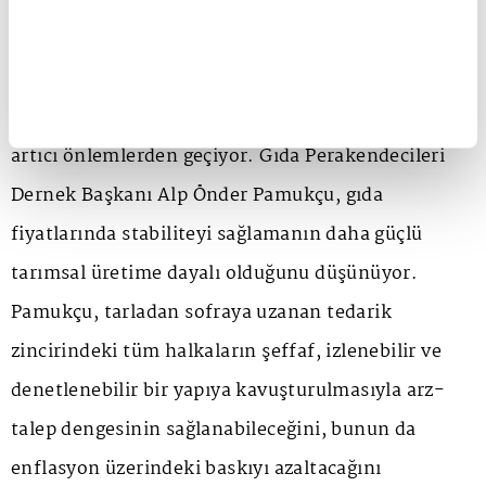
2026 İçin Öne Çıkan Başlıklar
Tarımın perakende ayağında ise 2026'da
büyümenin yolu istihdama verilen destekler ve arz
artıcı önlemlerden geçiyor. Gıda Perakendecileri
Dernek Başkanı Alp Önder Pamukçu, gıda
fiyatlarında stabiliteyi sağlamanın daha güçlü
tarımsal üretime dayalı olduğunu düşünüyor.
Pamukçu, tarladan sofraya uzanan tedarik
zincirindeki tüm halkaların şeffaf, izlenebilir ve
denetlenebilir bir yapıya kavuşturulmasıyla arz-
talep dengesinin sağlanabileceğini, bunun da
enflasyon üzerindeki baskıyı azaltacağını