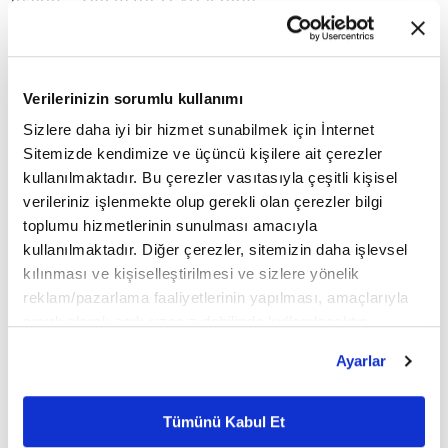
değerlendirmesinde bulundu. Yılbaşından
olduğundan daha iyimser olduklarına işaret eden
Verilerinizin sorumlu kullanımı
McMillon, "ABD'de müşteriler açıkça dışarı çıkıp
Sizlere daha iyi bir hizmet sunabilmek için İnternet
alışveriş yapmak istiyor." ifadesini kullandı.
Sitemizde kendimize ve üçüncü kişilere ait çerezler
kullanılmaktadır. Bu çerezler vasıtasıyla çeşitli kişisel
verileriniz işlenmekte olup gerekli olan çerezler bilgi
McMillion, ABD'de hayata geçen ekonomik destek
toplumu hizmetlerinin sunulması amacıyla
paketinin etkili olduğunu belirterek, 2021 boyunca
kullanılmaktadır. Diğer çerezler, sitemizin daha işlevsel
kılınması ve kişiselleştirilmesi ve sizlere yönelik
talebin sürmesinin beklendiğini kaydetti.
reklam/pazarlama faaliyetlerinin yapılması, amaçlarıyla
sınırlı olarak açık rızanız dahilinde kullanılacaktır.
HÜKÜMETİN DESTEK PROGRAMI VE AŞI
Çerezlere ilişkin tercihlerinizi çerez paneli vasıtasıyla
Ayarlar
belirleyebilirsiniz. Çerezlere ilişkin detaylı bilgi için
UYGULAMASI OLUMLU ETKİLEDİ
Ayarlar butonuna tıklayabilir,
Çerez Bilgilendirme
Metnimizi ziyaret edebilirsiniz.
Tümünü Kabul Et
6698 sayılı Kişisel Verilerin Korunması Kanunu uyarınca