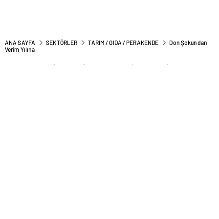
ANA SAYFA
SEKTÖRLER
TARIM / GIDA / PERAKENDE
Don Şokundan
Verim Yılına
Don Şokundan Verim Yılına