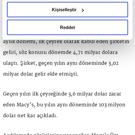
ABD'li mağaza zinciri Macy's de ilk çeyrekte
hazırlanmış olan İnternet Sitesi Aydınlatma Metnimizi
satışlarının arttığını duyurdu.
Kişiselleştir
okumak ve sitemizi ziyaretiniz kapsamında
gerçekleştirilen veri işleme faaliyetleri ile ilgili daha
detaylı bilgi almak için lütfen
tıklayınız.
Reddet
Buna göre, bilançosunda 1 Mayıs'ta sona eren 3
aylık dönemi, ilk çeyrek olarak kabul eden şirketin
geliri, söz konusu dönemde 4,71 milyar dolara
ulaştı. Şirket, geçen yılın aynı döneminde 3,02
milyar dolar gelir elde etmişti.
Geçen yılın ilk çeyreğinde 3,6 milyar dolar zarar
eden Macy's, bu yılın aynı döneminde 103 milyon
dolar net kar açıkladı.