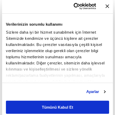
bulunan e-ticaret hacminin bu yıl 240 milyar liraya
yükselmesi bekleniyor. 2019'da yüzde 34,1
seviyesinde olup, 2020'de yüzde 36,5 seviyesine
Verilerinizin sorumlu kullanımı
yükselen internet üzerinden alışveriş yapanların
Sizlere daha iyi bir hizmet sunabilmek için İnternet
oranının ise 2021'de yüzde 38'e çıkacağı tahmin
Sitemizde kendimize ve üçüncü kişilere ait çerezler
kullanılmaktadır. Bu çerezler vasıtasıyla çeşitli kişisel
ediliyor. Söz konusu hedeflerin, Türkiye'nin e-
verileriniz işlenmekte olup gerekli olan çerezler bilgi
ticarette erişeceği en yüksek rakamlar olarak
toplumu hizmetlerinin sunulması amacıyla
kullanılmaktadır. Diğer çerezler, sitemizin daha işlevsel
kayıtlara geçeceği belirtiliyor.
kılınması ve kişiselleştirilmesi ve sizlere yönelik
reklam/pazarlama faaliyetlerinin yapılması, amaçlarıyla
MÜŞTERİ DAVRANIŞLARI DEĞİŞTİ
sınırlı olarak açık rızanız dahilinde kullanılacaktır.
Çerezlere ilişkin tercihlerinizi çerez paneli vasıtasıyla
Ayarlar
belirleyebilirsiniz. Çerezlere ilişkin detaylı bilgi için
Türkiye'nin e-ticaret alanında kaydettiği gelişimi
Ayarlar butonuna tıklayabilir,
Çerez Bilgilendirme
Metnimizi ziyaret edebilirsiniz.
değerlendiren EG Bilişim Teknolojileri CEO'su
Tümünü Kabul Et
6698 sayılı Kişisel Verilerin Korunması Kanunu uyarınca