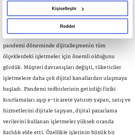
Gökhan Bülbül, dijital pazarlamanın şirketlerin
hazırlanmış olan İnternet Sitesi Aydınlatma Metnimizi
Kişiselleştir
okumak ve sitemizi ziyaretiniz kapsamında
dijital ortamda müşteri ihtiyaçlarını karşılamadaki
gerçekleştirilen veri işleme faaliyetleri ile ilgili daha
etkisine şu sözlerle değindi: "Dijital dönüşüm
detaylı bilgi almak için lütfen
tıklayınız.
Reddet
genellikle büyük şirketlerle bağdaştırılsa da
pandemi döneminde dijitalleşmenin tüm
ölçeklerdeki işletmeler için önemli olduğunu
gördük. Müşteri davranışları değişti, tüketiciler
işletmelere daha çok dijital kanallardan ulaşmaya
başladı. Pandemi tedbirlerinin getirdiği fiziki
kısıtlamaları aşıp e-ticarete yatırım yapan, satış ve
hizmetlerini dijitale taşıyan, dijital pazarlama
verilerini kullanan işletmeler yüksek oranda
karlılık elde etti. Özellikle işlerinin büyük bir