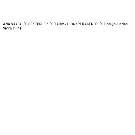
ANA SAYFA
SEKTÖRLER
TARIM / GIDA / PERAKENDE
Don Şokundan
Verim Yılına
Don Şokundan Verim Yılına