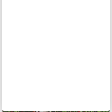
arasında düşük rekolte etkisinden çıkmak
olduğunu belirtiyor. Ergan bunun için de ''Artık
fındıkta verim ve kaliteyi arttırmanın, makineli
tarıma yönelerek maliyetleri düşürmenin gerektiği
gerçeğinden hareketle çalışmalar yapıyoruz'' diyor.
Ergan'ın hedeflerinin 750 bin hektarlık alanda
üretimi dekarda 150-200 kiloya çıkararak yıllık 1
milyon 500 bin tona ulaşmak olduğunu açıklıyor.