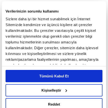
Ocak 2021'de dış ticaret verileri ülkeler bazında
Verilerinizin sorumlu kullanımı
incelendiğinde en çok ihracat yapılan ilk üç ülke
Sizlere daha iyi bir hizmet sunabilmek için İnternet
sırasıyla 199 milyon dolarla Irak, 124 milyon dolarla
Sitemizde kendimize ve üçüncü kişilere ait çerezler
Rusya ve 119 milyon dolarla Almanya şeklinde
kullanılmaktadır. Bu çerezler vasıtasıyla çeşitli kişisel
verileriniz işlenmekte olup gerekli olan çerezler bilgi
sıralandı.
toplumu hizmetlerinin sunulması amacıyla
kullanılmaktadır. Diğer çerezler, sitemizin daha işlevsel
kılınması ve kişiselleştirilmesi ve sizlere yönelik
Bu 3 ülkeye yapılan ihracat, toplam ihracatın yüzde
reklam/pazarlama faaliyetlerinin yapılması, amaçlarıyla
27,1'ini oluştururken, ülkelere göre en çok ihraç
sınırlı olarak açık rızanız dahilinde kullanılacaktır.
Çerezlere ilişkin tercihlerinizi çerez paneli vasıtasıyla
edilen ürünler Irak için un, Rusya için mandalina ve
Tümünü Kabul Et
belirleyebilirsiniz. Çerezlere ilişkin detaylı bilgi için
Almanya için ambalajlı fındık oldu.
Ayarlar butonuna tıklayabilir,
Çerez Bilgilendirme
Metnimizi ziyaret edebilirsiniz.
Kişiselleştir
6698 sayılı Kişisel Verilerin Korunması Kanunu uyarınca
Ülke bazında ithalat verileri incelendiğinde, Ocak
hazırlanmış olan İnternet Sitesi Aydınlatma Metnimizi
Reddet
2021'de en fazla ithalat yapılan ilk üç ülke sırasıyla
okumak ve sitemizi ziyaretiniz kapsamında