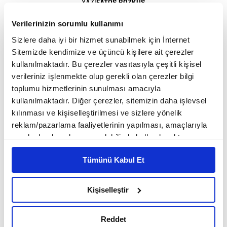
YAZI
FATOŞ BOZKUŞ
11:00 - 13.07.2026, Pazartesi
Verilerinizin sorumlu kullanımı
Sizlere daha iyi bir hizmet sunabilmek için İnternet
20 milyon sterline aldığı kulübü 4 yıl sonunda
Sitemizde kendimize ve üçüncü kişilere ait çerezler
PremIer Lig’e taşıyan Acun Ilıcalı, dünyada
kullanılmaktadır. Bu çerezler vasıtasıyla çeşitli kişisel
verileriniz işlenmekte olup gerekli olan çerezler bilgi
en çok izlen futbol liginin ilk Türk kulüp
toplumu hizmetlerinin sunulması amacıyla
patronu oldu. Ilıcalı şimdi önüne takımı önce
kullanılmaktadır. Diğer çerezler, sitemizin daha işlevsel
kılınması ve kişiselleştirilmesi ve sizlere yönelik
Avrupa Kupası’na sonra da Şampiyonlar
reklam/pazarlama faaliyetlerinin yapılması, amaçlarıyla
Ligi’ne taşıma hedefi koymuş. Medya
sınırlı olarak açık rızanız dahilinde kullanılacaktır.
Çerezlere ilişkin tercihlerinizi çerez paneli vasıtasıyla
sektöründeki yatırımlarını da sürdüren
Tümünü Kabul Et
belirleyebilirsiniz. Çerezlere ilişkin detaylı bilgi için
Ilıcalı, Acun Global’i daha çok ülkeye
Ayarlar butonuna tıklayabilir,
Çerez Bilgilendirme
Metnimizi ziyaret edebilirsiniz.
Kişiselleştir
taşımayı ve TV8’i bir yıl içinde halka açmayı
6698 sayılı Kişisel Verilerin Korunması Kanunu uyarınca
planlıyor.
hazırlanmış olan İnternet Sitesi Aydınlatma Metnimizi
Reddet
okumak ve sitemizi ziyaretiniz kapsamında