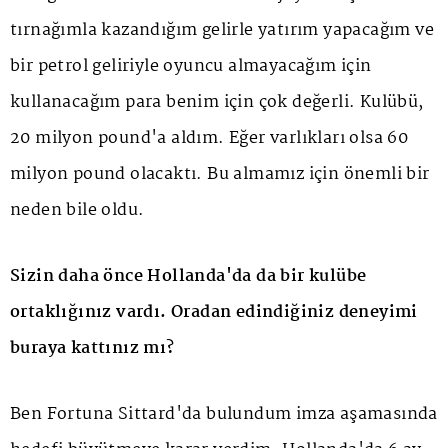
tırnağımla kazandığım gelirle yatırım yapacağım ve
bir petrol geliriyle oyuncu almayacağım için
kullanacağım para benim için çok değerli. Kulübü,
20 milyon pound'a aldım. Eğer varlıkları olsa 60
milyon pound olacaktı. Bu almamız için önemli bir
neden bile oldu.
Sizin daha önce Hollanda'da da bir kulübe
ortaklığınız vardı. Oradan edindiğiniz deneyimi
buraya kattınız mı?
Ben Fortuna Sittard'da bulundum imza aşamasında