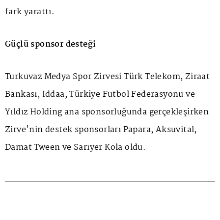
fark yarattı.
Güçlü sponsor desteği
Turkuvaz Medya Spor Zirvesi Türk Telekom, Ziraat
Bankası, İddaa, Türkiye Futbol Federasyonu ve
Yıldız Holding ana sponsorluğunda gerçekleşirken
Zirve'nin destek sponsorları Papara, Aksuvital,
Damat Tween ve Sarıyer Kola oldu.