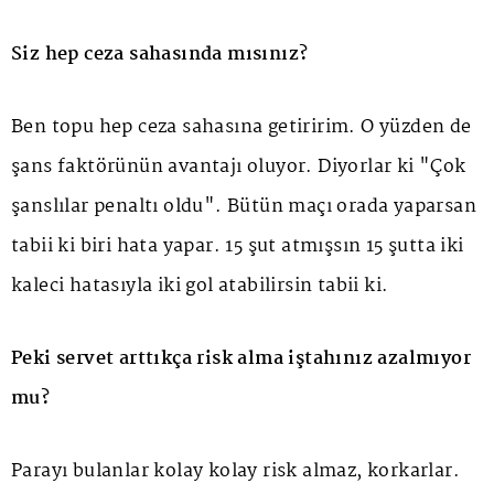
Siz hep ceza sahasında mısınız?
Ben topu hep ceza sahasına getiririm. O yüzden de
şans faktörünün avantajı oluyor. Diyorlar ki "Çok
şanslılar penaltı oldu". Bütün maçı orada yaparsan
tabii ki biri hata yapar. 15 şut atmışsın 15 şutta iki
kaleci hatasıyla iki gol atabilirsin tabii ki.
Peki servet arttıkça risk alma iştahınız azalmıyor
mu?
Parayı bulanlar kolay kolay risk almaz, korkarlar.