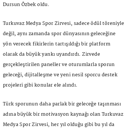
Dursun Özbek oldu.
Turkuvaz Medya Spor Zirvesi, sadece ödül töreniyle
değil, aynı zamanda spor dünyasının geleceğine
yön verecek fikirlerin tartışıldığı bir platform
olarak da büyük yankı uyandırdı. Zirvede
gerçekleştirilen paneller ve oturumlarla sporun
geleceği, dijitalleşme ve yeni nesil sporcu destek
projeleri gibi konular ele alındı.
Türk sporunun daha parlak bir geleceğe taşınması
adına büyük bir motivasyon kaynağı olan Turkuvaz
Medya Spor Zirvesi, her yıl olduğu gibi bu yıl da