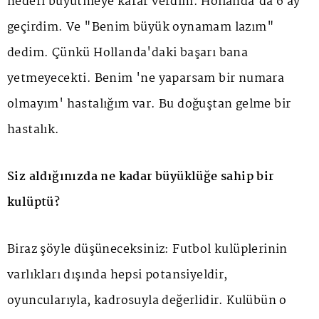
hedefi büyütmeye karar verdim. Hollanda'da 6 ay
geçirdim. Ve "Benim büyük oynamam lazım"
dedim. Çünkü Hollanda'daki başarı bana
yetmeyecekti. Benim 'ne yaparsam bir numara
olmayım' hastalığım var. Bu doğuştan gelme bir
hastalık.
Siz aldığınızda ne kadar büyüklüğe sahip bir
kulüptü?
Biraz şöyle düşüneceksiniz: Futbol kulüplerinin
varlıkları dışında hepsi potansiyeldir,
oyuncularıyla, kadrosuyla değerlidir. Kulübün o