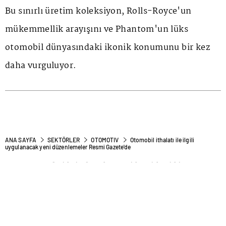
Bu sınırlı üretim koleksiyon, Rolls-Royce'un
mükemmellik arayışını ve Phantom'un lüks
otomobil dünyasındaki ikonik konumunu bir kez
daha vurguluyor.
ANA SAYFA
SEKTÖRLER
OTOMOTIV
Otomobil ithalatı ile ilgili
uygulanacak yeni düzenlemeler Resmi Gazete'de
Otomobil ithalatı ile ilgili
uygulanacak yeni
düzenlemeler
Resmi Gazete
'de