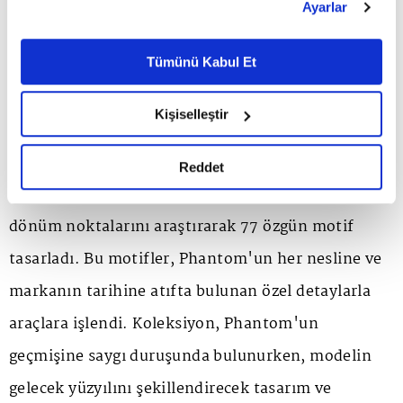
Ayarlar
çalışmanın ve 40 bin saati aşan emeğin ürünü
belirleyebilirsiniz. Çerezlere ilişkin detaylı bilgi için
Ayarlar butonuna tıklayabilir,
Çerez Bilgilendirme
olarak geliştirildi.
Metnimizi ziyaret edebilirsiniz.
Tümünü Kabul Et
6698 sayılı Kişisel Verilerin Korunması Kanunu uyarınca
Mustafa Orhun Çetin
hazırlanmış olan İnternet Sitesi Aydınlatma Metnimizi
Kişiselleştir
okumak ve sitemizi ziyaretiniz kapsamında
gerçekleştirilen veri işleme faaliyetleri ile ilgili daha
Rolls-Royce tasarımcıları, Phantom'un 1920'lerden
detaylı bilgi almak için lütfen
tıklayınız.
Reddet
bugüne uzanan tarihini, önemli sahiplerini ve
dönüm noktalarını araştırarak 77 özgün motif
tasarladı. Bu motifler, Phantom'un her nesline ve
markanın tarihine atıfta bulunan özel detaylarla
araçlara işlendi. Koleksiyon, Phantom'un
geçmişine saygı duruşunda bulunurken, modelin
gelecek yüzyılını şekillendirecek tasarım ve