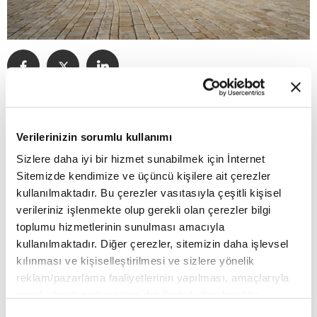
04:53 - 24.10.2025, Cuma
Verilerinizin sorumlu kullanımı
Rolls-Royce Motor Cars, markanın simge
Sizlere daha iyi bir hizmet sunabilmek için İnternet
modeli Phantom’un 100. yılına özel
Sitemizde kendimize ve üçüncü kişilere ait çerezler
kullanılmaktadır. Bu çerezler vasıtasıyla çeşitli kişisel
hazırlanan sınırlı üretim serisini duyurdu.
verileriniz işlenmekte olup gerekli olan çerezler bilgi
Yalnızca 25 araçtan oluşan Phantom
toplumu hizmetlerinin sunulması amacıyla
kullanılmaktadır. Diğer çerezler, sitemizin daha işlevsel
Centenary Private Collection, markanın
kılınması ve kişiselleştirilmesi ve sizlere yönelik
kişiselleştirme departmanı Bespoke
reklam/pazarlama faaliyetlerinin yapılması, amaçlarıyla
sınırlı olarak açık rızanız dahilinde kullanılacaktır.
Collective tarafından üç yıl süren bir
Çerezlere ilişkin tercihlerinizi çerez paneli vasıtasıyla