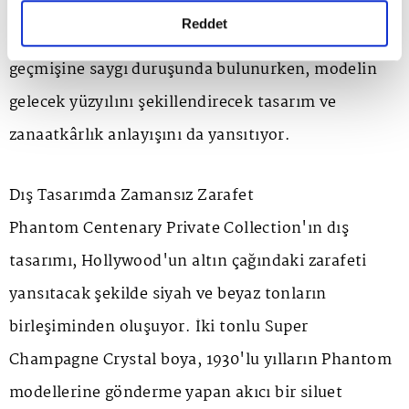
markanın tarihine atıfta bulunan özel detaylarla
gerçekleştirilen veri işleme faaliyetleri ile ilgili daha
detaylı bilgi almak için lütfen
tıklayınız.
Reddet
araçlara işlendi. Koleksiyon, Phantom'un
geçmişine saygı duruşunda bulunurken, modelin
gelecek yüzyılını şekillendirecek tasarım ve
zanaatkârlık anlayışını da yansıtıyor.
Dış Tasarımda Zamansız Zarafet
Phantom Centenary Private Collection
'ın dış
tasarımı, Hollywood'un altın çağındaki zarafeti
yansıtacak şekilde siyah ve beyaz tonların
birleşiminden oluşuyor. İki tonlu
Super
Champagne Crystal
boya, 1930'lu yılların Phantom
modellerine gönderme yapan akıcı bir siluet