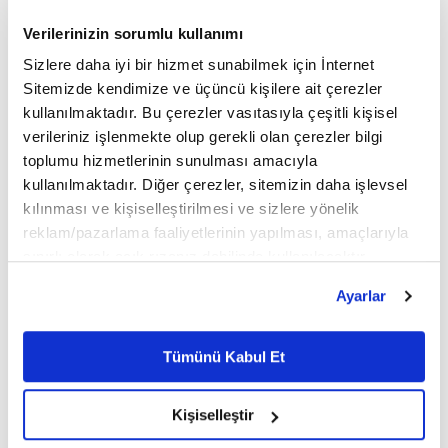
Yalnızca 25 araçtan oluşan Phantom
Verilerinizin sorumlu kullanımı
Centenary Private Collection, markanın
Sizlere daha iyi bir hizmet sunabilmek için İnternet
kişiselleştirme departmanı Bespoke
Sitemizde kendimize ve üçüncü kişilere ait çerezler
Collective tarafından üç yıl süren bir
kullanılmaktadır. Bu çerezler vasıtasıyla çeşitli kişisel
verileriniz işlenmekte olup gerekli olan çerezler bilgi
çalışmanın ve 40 bin saati aşan emeğin ürünü
toplumu hizmetlerinin sunulması amacıyla
olarak geliştirildi.
kullanılmaktadır. Diğer çerezler, sitemizin daha işlevsel
kılınması ve kişiselleştirilmesi ve sizlere yönelik
reklam/pazarlama faaliyetlerinin yapılması, amaçlarıyla
Mustafa Orhun Çetin
sınırlı olarak açık rızanız dahilinde kullanılacaktır.
Çerezlere ilişkin tercihlerinizi çerez paneli vasıtasıyla
Ayarlar
Rolls-Royce tasarımcıları, Phantom'un 1920'lerden
belirleyebilirsiniz. Çerezlere ilişkin detaylı bilgi için
Ayarlar butonuna tıklayabilir,
Çerez Bilgilendirme
bugüne uzanan tarihini, önemli sahiplerini ve
Metnimizi ziyaret edebilirsiniz.
Tümünü Kabul Et
dönüm noktalarını araştırarak 77 özgün motif
6698 sayılı Kişisel Verilerin Korunması Kanunu uyarınca
hazırlanmış olan İnternet Sitesi Aydınlatma Metnimizi
tasarladı. Bu motifler, Phantom'un her nesline ve
Kişiselleştir
okumak ve sitemizi ziyaretiniz kapsamında