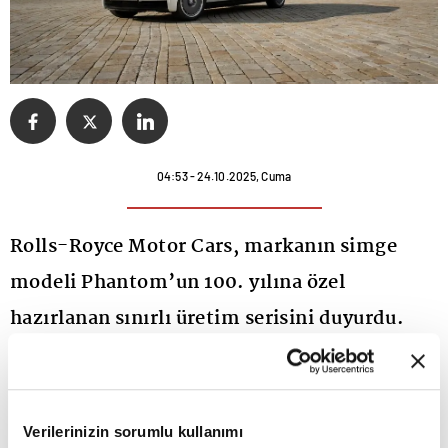
04:53 - 24.10.2025, Cuma
Rolls-Royce Motor Cars, markanın simge
modeli Phantom’un 100. yılına özel
hazırlanan sınırlı üretim serisini duyurdu.
Yalnızca 25 araçtan oluşan Phantom
Centenary Private Collection, markanın
kişiselleştirme departmanı Bespoke
Verilerinizin sorumlu kullanımı