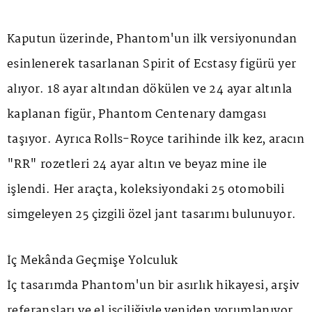
Kaputun üzerinde, Phantom'un ilk versiyonundan
esinlenerek tasarlanan
Spirit of Ecstasy
figürü yer
alıyor. 18 ayar altından dökülen ve 24 ayar altınla
kaplanan figür,
Phantom Centenary
damgası
taşıyor. Ayrıca Rolls-Royce tarihinde ilk kez, aracın
"RR" rozetleri 24 ayar altın ve beyaz mine ile
işlendi. Her araçta, koleksiyondaki 25 otomobili
simgeleyen 25 çizgili özel jant tasarımı bulunuyor.
İç Mekânda Geçmişe Yolculuk
İç tasarımda Phantom'un bir asırlık hikayesi, arşiv
referansları ve el işçiliğiyle yeniden yorumlanıyor.