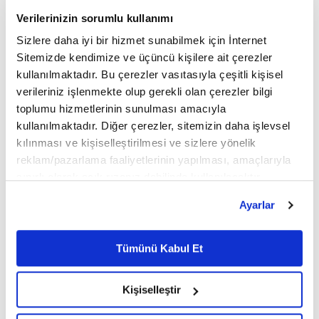
araçlara işlendi. Koleksiyon, Phantom'un
Verilerinizin sorumlu kullanımı
geçmişine saygı duruşunda bulunurken, modelin
Sizlere daha iyi bir hizmet sunabilmek için İnternet
Sitemizde kendimize ve üçüncü kişilere ait çerezler
gelecek yüzyılını şekillendirecek tasarım ve
kullanılmaktadır. Bu çerezler vasıtasıyla çeşitli kişisel
zanaatkârlık anlayışını da yansıtıyor.
verileriniz işlenmekte olup gerekli olan çerezler bilgi
toplumu hizmetlerinin sunulması amacıyla
kullanılmaktadır. Diğer çerezler, sitemizin daha işlevsel
Dış Tasarımda Zamansız Zarafet
kılınması ve kişiselleştirilmesi ve sizlere yönelik
reklam/pazarlama faaliyetlerinin yapılması, amaçlarıyla
Phantom Centenary Private Collection
'ın dış
sınırlı olarak açık rızanız dahilinde kullanılacaktır.
tasarımı, Hollywood'un altın çağındaki zarafeti
Çerezlere ilişkin tercihlerinizi çerez paneli vasıtasıyla
Ayarlar
belirleyebilirsiniz. Çerezlere ilişkin detaylı bilgi için
yansıtacak şekilde siyah ve beyaz tonların
Ayarlar butonuna tıklayabilir,
Çerez Bilgilendirme
birleşiminden oluşuyor. İki tonlu
Super
Metnimizi ziyaret edebilirsiniz.
Tümünü Kabul Et
6698 sayılı Kişisel Verilerin Korunması Kanunu uyarınca
Champagne Crystal
boya, 1930'lu yılların Phantom
hazırlanmış olan İnternet Sitesi Aydınlatma Metnimizi
Kişiselleştir
modellerine gönderme yapan akıcı bir siluet
okumak ve sitemizi ziyaretiniz kapsamında
gerçekleştirilen veri işleme faaliyetleri ile ilgili daha