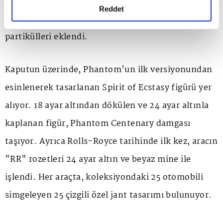
sunuyor. Bu özel boyada, yüzeye metalik parlaklık
detaylı bilgi almak için lütfen
tıklayınız.
Reddet
kazandırmak için şeffaf verniğe ince cam
partikülleri eklendi.
Kaputun üzerinde, Phantom'un ilk versiyonundan
esinlenerek tasarlanan
Spirit of Ecstasy
figürü yer
alıyor. 18 ayar altından dökülen ve 24 ayar altınla
kaplanan figür,
Phantom Centenary
damgası
taşıyor. Ayrıca Rolls-Royce tarihinde ilk kez, aracın
"RR" rozetleri 24 ayar altın ve beyaz mine ile
işlendi. Her araçta, koleksiyondaki 25 otomobili
simgeleyen 25 çizgili özel jant tasarımı bulunuyor.