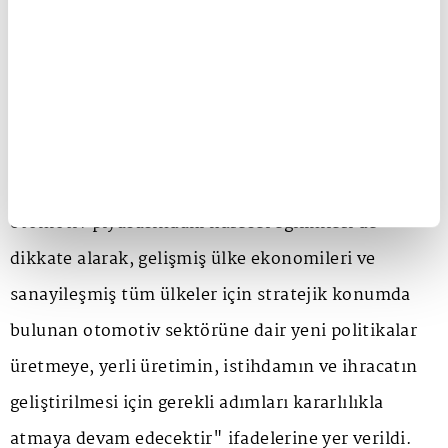
belirtilen açıklamada, "Düzenlemeye konu olan
araçların ithalatında, başlamış işlemler için bir
geçiş süreci de sağlanmış olup, karar hükümleri,
yayımı tarihini takip eden altmışıncı gün yürürlüğe
girecektir. Ticaret Bakanlığımız, ilgili kurumlarla
istişare içerisinde, üretici ve tüketici faydasını ve
otomotiv piyasasındaki küresel eğilimleri de
dikkate alarak, gelişmiş ülke ekonomileri ve
sanayileşmiş tüm ülkeler için stratejik konumda
bulunan otomotiv sektörüne dair yeni politikalar
üretmeye, yerli üretimin, istihdamın ve ihracatın
geliştirilmesi için gerekli adımları kararlılıkla
atmaya devam edecektir" ifadelerine yer verildi.