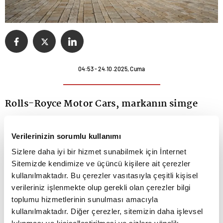
04:53 - 24.10.2025, Cuma
Rolls-Royce Motor Cars, markanın simge
modeli Phantom’un 100. yılına özel
Verilerinizin sorumlu kullanımı
hazırlanan sınırlı üretim serisini duyurdu.
Sizlere daha iyi bir hizmet sunabilmek için İnternet
Yalnızca 25 araçtan oluşan Phantom
Sitemizde kendimize ve üçüncü kişilere ait çerezler
Centenary Private Collection, markanın
kullanılmaktadır. Bu çerezler vasıtasıyla çeşitli kişisel
verileriniz işlenmekte olup gerekli olan çerezler bilgi
kişiselleştirme departmanı Bespoke
toplumu hizmetlerinin sunulması amacıyla
Collective tarafından üç yıl süren bir
kullanılmaktadır. Diğer çerezler, sitemizin daha işlevsel