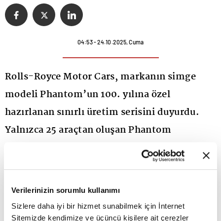
04:53 - 24.10.2025, Cuma
Rolls-Royce Motor Cars, markanın simge
modeli Phantom’un 100. yılına özel
hazırlanan sınırlı üretim serisini duyurdu.
Yalnızca 25 araçtan oluşan Phantom
Centenary Private Collection, markanın
kişiselleştirme departmanı Bespoke
Collective tarafından üç yıl süren bir
Verilerinizin sorumlu kullanımı
çalışmanın ve 40 bin saati aşan emeğin ürünü
Sizlere daha iyi bir hizmet sunabilmek için İnternet
olarak geliştirildi.
Sitemizde kendimize ve üçüncü kişilere ait çerezler