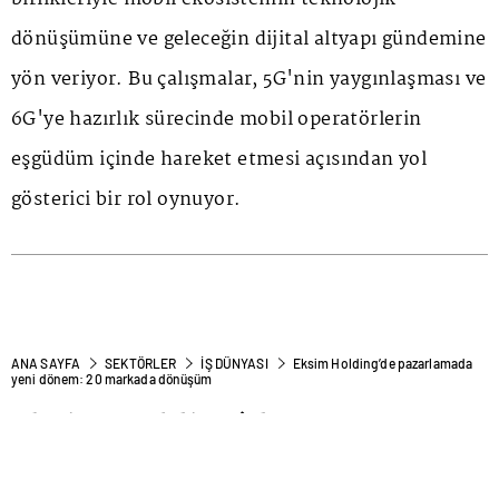
dönüşümüne ve geleceğin dijital altyapı gündemine
yön veriyor. Bu çalışmalar, 5G'nin yaygınlaşması ve
6G'ye hazırlık sürecinde mobil operatörlerin
eşgüdüm içinde hareket etmesi açısından yol
gösterici bir rol oynuyor.
ANA SAYFA
SEKTÖRLER
İŞ DÜNYASI
Eksim Holding’de pazarlamada
yeni dönem: 20 markada dönüşüm
Eksim Holding’de
pazarlamada yeni dönem: 20