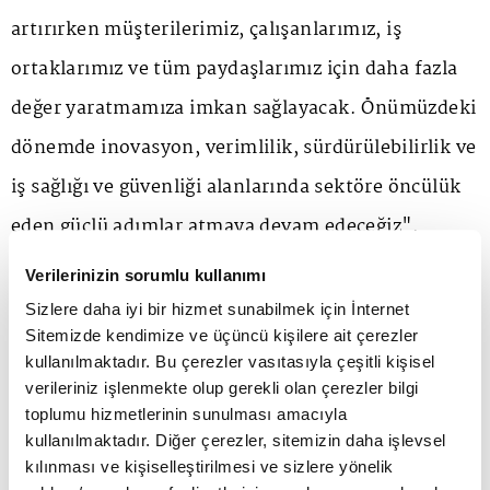
artırırken müşterilerimiz, çalışanlarımız, iş
ortaklarımız ve tüm paydaşlarımız için daha fazla
değer yaratmamıza imkan sağlayacak. Önümüzdeki
dönemde inovasyon, verimlilik, sürdürülebilirlik ve
iş sağlığı ve güvenliği alanlarında sektöre öncülük
eden güçlü adımlar atmaya devam edeceğiz".
Verilerinizin sorumlu kullanımı
Hakan Gürdal / Akçansa Yönetim Kurulu Başkanı
Sizlere daha iyi bir hizmet sunabilmek için İnternet
Sitemizde kendimize ve üçüncü kişilere ait çerezler
kullanılmaktadır. Bu çerezler vasıtasıyla çeşitli kişisel
Yıldız Teknik Üniversitesi Makine Mühendisliği
verileriniz işlenmekte olup gerekli olan çerezler bilgi
Bölümü lisans eğitiminin ardından İstanbul
toplumu hizmetlerinin sunulması amacıyla
kullanılmaktadır. Diğer çerezler, sitemizin daha işlevsel
Üniversitesi Uluslararası İşletme Bölümü'nde
kılınması ve kişiselleştirilmesi ve sizlere yönelik
yüksek lisansını tamamlayan Hakan Gürdal,