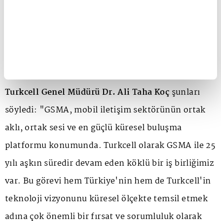
küresel ölçekte temsil ediyoruz"
GSMA gibi dünya mobil iletişim sektörüne yön
veren bir kuruluşta böylesine önemli bir görev
daha üstlenmekten duyduğu gururu ifade eden
Turkcell Genel Müdürü Dr. Ali Taha Koç
şunları
söyledi: "GSMA, mobil iletişim sektörünün ortak
aklı, ortak sesi ve en güçlü küresel buluşma
platformu konumunda. Turkcell olarak GSMA ile 25
yılı aşkın süredir devam eden köklü bir iş birliğimiz
var. Bu görevi hem Türkiye'nin hem de Turkcell'in
teknoloji vizyonunu küresel ölçekte temsil etmek
adına çok önemli bir fırsat ve sorumluluk olarak