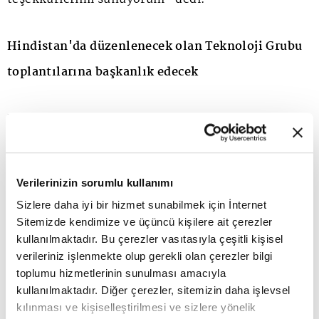
Hindistan'da düzenlenecek olan Teknoloji Grubu
toplantılarına başkanlık edecek
Dr. Ali Taha Koç, yeni görevi kapsamında 5 Ekim
2026'da Hindistan'ın Yeni Delhi kentinde
düzenlenecek GSMA Teknoloji Grubu toplantılarına
Verilerinizin sorumlu kullanımı
da başkanlık edecek. Toplantıda mobil iletişim
Sizlere daha iyi bir hizmet sunabilmek için İnternet
sektörünün teknoloji yol haritası, güvenli ve
Sitemizde kendimize ve üçüncü kişilere ait çerezler
kullanılmaktadır. Bu çerezler vasıtasıyla çeşitli kişisel
sürdürülebilir dijital altyapılar, operatörler arası
verileriniz işlenmekte olup gerekli olan çerezler bilgi
ortak çalışma alanları ve küresel ölçekte birlikte
toplumu hizmetlerinin sunulması amacıyla
kullanılmaktadır. Diğer çerezler, sitemizin daha işlevsel
çalışabilirliği güçlendirecek başlıkların ele alınması
kılınması ve kişiselleştirilmesi ve sizlere yönelik