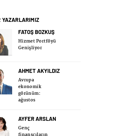
R YAZARLARIMIZ
FATOŞ BOZKUŞ
Hizmet Portföyü
Genişliyor
AHMET AKYILDIZ
Avrupa
ekonomik
görünüm:
ağustos
AYFER ARSLAN
Genç
finansçıların