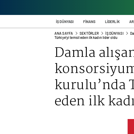
İŞ DÜNYASI
FİNANS
LİDERLİK
AR
ANA SAYFA
SEKTÖRLER
İŞ DÜNYASI
Da
Türkiye’yi temsil eden ilk kadın lider oldu
Damla alışan
konsorsiyum
kurulu’nda T
eden ilk kadı