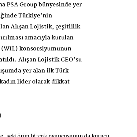
ana PSA Group bünyesinde yer
tiğinde Türkiye’nin
lan Alışan Lojistik, çeşitlilik
tırılması amacıyla kurulan
s (WIL) konsorsiyumunun
tıldı. Alışan Lojistik CEO’su
uşumda yer alan ilk Türk
 kadın lider olarak dikkat
l
e, sektörün birçok oyuncusunun da kurucu