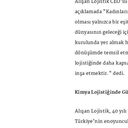
Alışan Lojistik CEO'su 
açıklamada "Kadınları
olması yalnızca bir eşi
dünyasının geleceği içi
kurulunda yer almak h
dönüşümde temsil etm
lojistiğinde daha kapsa
inşa etmektir." dedi.
Kimya Lojistiğinde Gü
Alışan Lojistik, 40 yıl
Türkiye'nin enoyuncula