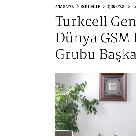
ANA SAYFA
SEKTÖRLER
İŞ DÜNYASI
Tu
Turkcell Ge
Dünya GSM B
Grubu Başka