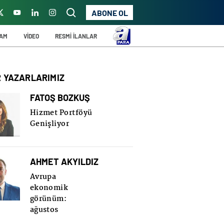
ABONE OL
ŞAM
VİDEO
RESMİ İLANLAR
R YAZARLARIMIZ
FATOŞ BOZKUŞ
Hizmet Portföyü
Genişliyor
AHMET AKYILDIZ
Avrupa
ekonomik
görünüm:
ağustos