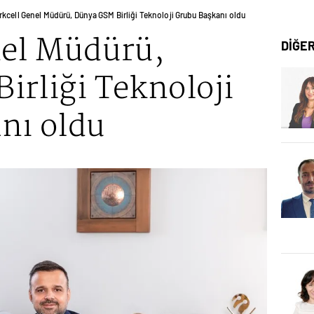
rkcell Genel Müdürü, Dünya GSM Birliği Teknoloji Grubu Başkanı oldu
nel Müdürü,
DİĞE
irliği Teknoloji
nı oldu