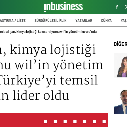
AŞTIRMA / LİSTE
SÜRDÜRÜLEBİLİRLİK
YAZARLAR
DÜNYA
YA
mla alışan, kimya lojistiği konsorsiyumu wil’in yönetim kurulu’nda
, kimya lojistiği
DİĞE
u wil’in yönetim
ürkiye’yi temsil
n lider oldu