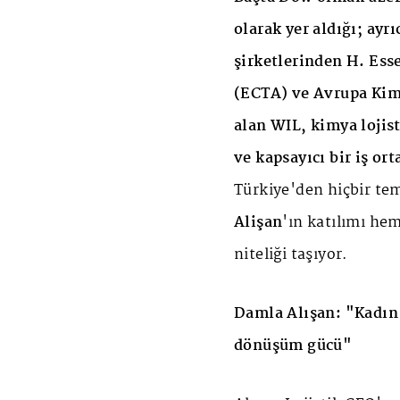
olarak yer aldığı; ayr
şirketlerinden H. Ess
(ECTA) ve Avrupa Kimy
alan WIL, kimya lojis
ve kapsayıcı bir iş or
Türkiye'den hiçbir te
Alişan
'ın katılımı he
niteliği taşıyor.
Damla Alışan: "Kadın 
dönüşüm gücü"