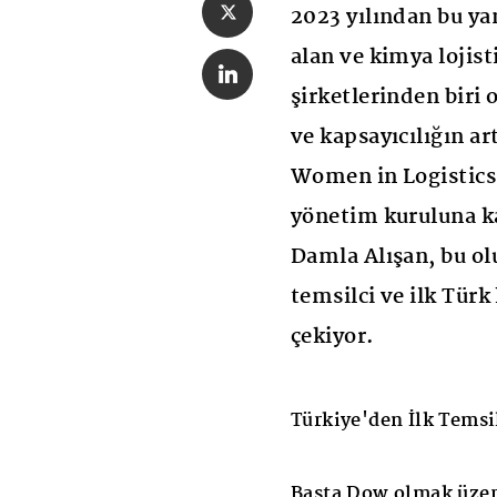
2023 yılından bu y
alan ve kimya lojis
şirketlerinden biri o
ve kapsayıcılığın ar
Women in Logistic
yönetim kuruluna ka
Damla Alışan, bu ol
temsilci ve ilk Türk
çekiyor.
Türkiye'den İlk Temsi
Başta Dow olmak üzer