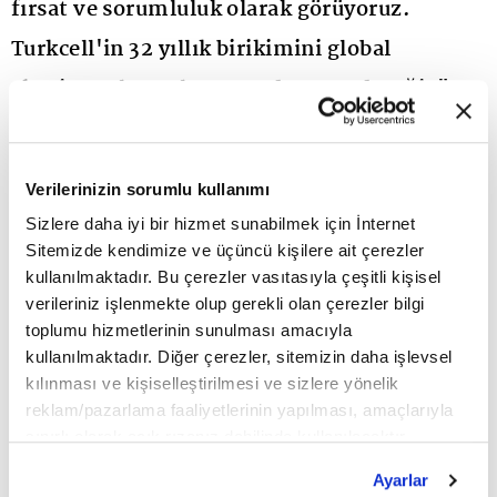
fırsat ve sorumluluk olarak görüyoruz.
Turkcell'in 32 yıllık birikimini global
ekosistemle paylaşmaya devam edeceğiz"
dedi.
Turkcell Genel Müdürü Dr. Ali Taha Koç, Dünya
Verilerinizin sorumlu kullanımı
Sizlere daha iyi bir hizmet sunabilmek için İnternet
GSM Birliği GSMA'nın Teknoloji Grubu Başkanı
Sitemizde kendimize ve üçüncü kişilere ait çerezler
oldu. Ürün ve teknoloji mimarisi, şebeke evrimi, iş
kullanılmaktadır. Bu çerezler vasıtasıyla çeşitli kişisel
verileriniz işlenmekte olup gerekli olan çerezler bilgi
birliklerinin genişletilmesi, global standartlar ve
toplumu hizmetlerinin sunulması amacıyla
çalışma gruplarının koordinasyonu gibi başlıklarda
kullanılmaktadır. Diğer çerezler, sitemizin daha işlevsel
kılınması ve kişiselleştirilmesi ve sizlere yönelik
çalışmalar yürüterek Yönetim Kurulu'na destek
reklam/pazarlama faaliyetlerinin yapılması, amaçlarıyla
veren GSMA Teknoloji Grubu, birlik bünyesinde
sınırlı olarak açık rızanız dahilinde kullanılacaktır.
Çerezlere ilişkin tercihlerinizi çerez paneli vasıtasıyla
önemli bir görev üstleniyor.
Ayarlar
belirleyebilirsiniz. Çerezlere ilişkin detaylı bilgi için