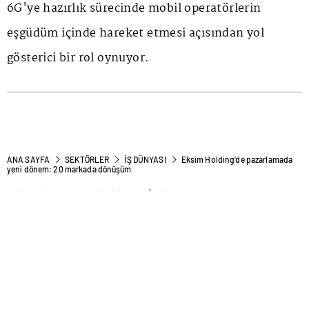
6G'ye hazırlık sürecinde mobil operatörlerin
eşgüdüm içinde hareket etmesi açısından yol
gösterici bir rol oynuyor.
ANA SAYFA
SEKTÖRLER
İŞ DÜNYASI
Eksim Holding’de pazarlamada
yeni dönem: 20 markada dönüşüm
Eksim Holding’de
pazarlamada yeni dönem: 20
markada dönüşüm