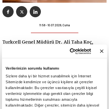
11:58 - 10.07.2026, Cuma
Turkcell Genel Müdürü Dr. Ali Taha Koç,
dünya genelinde 1000'den fazla operatör ve
şirketi bir araya getiren Dünya GSM
Birliği'nin (GSMA) Teknoloji Grubu
Verilerinizin sorumlu kullanımı
Başkanlığı'na getirildi. Aynı zamanda
Sizlere daha iyi bir hizmet sunabilmek için İnternet
Sitemizde kendimize ve üçüncü kişilere ait çerezler
Birliğin Yönetim Kurulu Üyesi de olan Koç, 5
kullanılmaktadır. Bu çerezler vasıtasıyla çeşitli kişisel
Ekim'de Hindistan'ın Yeni Delhi kentinde
verileriniz işlenmekte olup gerekli olan çerezler bilgi
toplumu hizmetlerinin sunulması amacıyla
gerçekleştirilecek Teknoloji Grubu
kullanılmaktadır. Diğer çerezler, sitemizin daha işlevsel