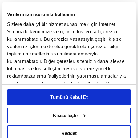
arasında görüş birliği var"
Verilerinizin sorumlu kullanımı
Bolat, genel olarak tüm ziyaretlerini
Sizlere daha iyi bir hizmet sunabilmek için İnternet
Sitemizde kendimize ve üçüncü kişilere ait çerezler
değerlendirmek gerektiğinde oldukça verimli
kullanılmaktadır. Bu çerezler vasıtasıyla çeşitli kişisel
geçtiğine dikkati çekerek, "Suriye hükümet
verileriniz işlenmekte olup gerekli olan çerezler bilgi
toplumu hizmetlerinin sunulması amacıyla
yetkililerinin hepsi de her defasında Türk
kullanılmaktadır. Diğer çerezler, sitemizin daha işlevsel
hükümetine, Sayın Cumhurbaşkanımız Recep
kılınması ve kişiselleştirilmesi ve sizlere yönelik
reklam/pazarlama faaliyetlerinin yapılması, amaçlarıyla
Tayyip Erdoğan'a ve Türk halkına şükranlarını
sınırlı olarak açık rızanız dahilinde kullanılacaktır.
söylediler, 'Türkiye, kardeş, dost, komşu bir ülke
Çerezlere ilişkin tercihlerinizi çerez paneli vasıtasıyla
Tümünü Kabul Et
belirleyebilirsiniz. Çerezlere ilişkin detaylı bilgi için
olarak daima yanımızda yer aldı, Suriye halkının
Ayarlar butonuna tıklayabilir,
Çerez Bilgilendirme
hürriyet mücadelesini destekledi, devrimin
Metnimizi ziyaret edebilirsiniz.
Kişiselleştir
6698 sayılı Kişisel Verilerin Korunması Kanunu uyarınca
gerçekleştiği 8 Aralık'tan bu yana da bu
hazırlanmış olan İnternet Sitesi Aydınlatma Metnimizi
Reddet
desteklerine devam ediyor. Türkiye bizim için her
okumak ve sitemizi ziyaretiniz kapsamında