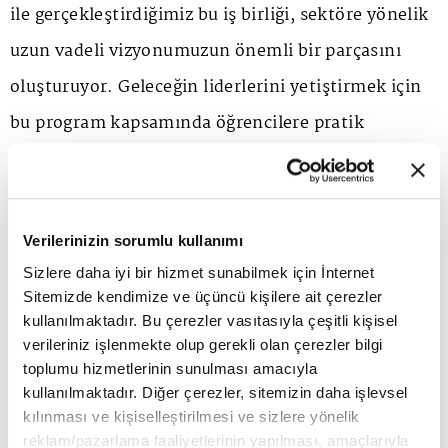
ile gerçekleştirdiğimiz bu iş birliği, sektöre yönelik
uzun vadeli vizyonumuzun önemli bir parçasını
oluşturuyor. Geleceğin liderlerini yetiştirmek için
bu program kapsamında öğrencilere pratik
deneyim kazandırırken, sektörün ihtiyaç duyduğu
nitelikli insan kaynağına da katkı sağlamayı
hedefliyoruz. Accor olarak, küresel bilgi
Verilerinizin sorumlu kullanımı
birikimimizi Türkiye'deki genç yeteneklerin
Sizlere daha iyi bir hizmet sunabilmek için İnternet
Sitemizde kendimize ve üçüncü kişilere ait çerezler
hizmetine sunmaktan büyük mutluluk duyuyoruz."
kullanılmaktadır. Bu çerezler vasıtasıyla çeşitli kişisel
dedi
verileriniz işlenmekte olup gerekli olan çerezler bilgi
toplumu hizmetlerinin sunulması amacıyla
kullanılmaktadır. Diğer çerezler, sitemizin daha işlevsel
Accor Türkiye Yetenek & Kültür Direktörü Çiğdem
kılınması ve kişiselleştirilmesi ve sizlere yönelik
Özdemir, iş birliği ile ilgili; "Accor olarak, insan
reklam/pazarlama faaliyetlerinin yapılması, amaçlarıyla