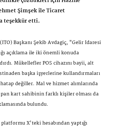
edilikle çözdükleri için Hazine
ehmet Şimşek ile Ticaret
 teşekkür etti.
 (İTO) Başkanı Şekib Avdagiç, "Gelir İdaresi
ğı açıklama ile iki önemli konuda
ırdı. Mükellefler POS cihazını bayii, alt
istinaden başka işyerlerine kullandırmaları
tap değiller. Mal ve hizmet alımlarında
pan kart sahibinin farklı kişiler olması da
çıklamasında bulundu.
 platformu X'teki hesabından yaptığı