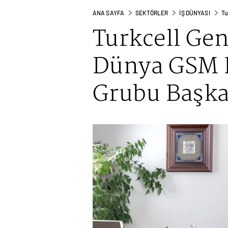
ANA SAYFA
SEKTÖRLER
İŞ DÜNYASI
Tu
Turkcell Ge
Dünya GSM B
Grubu Başka