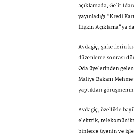
açıklamada, Gelir İdar
yayınladığı "Kredi Kar
İlişkin Açıklama"ya dai
Avdagiç, şirketlerin kre
düzenleme sonrası dün 
Oda üyelerinden gelen 
Maliye Bakanı Mehmet 
yaptıkları görüşmenin 
Avdagiç, özellikle bayi
elektrik, telekomünika
binlerce üyenin ve işl