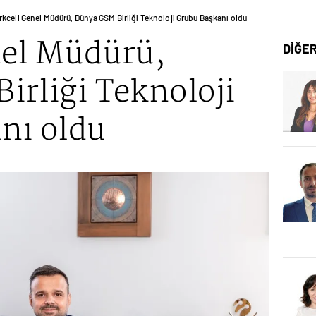
rkcell Genel Müdürü, Dünya GSM Birliği Teknoloji Grubu Başkanı oldu
nel Müdürü,
DİĞE
irliği Teknoloji
nı oldu