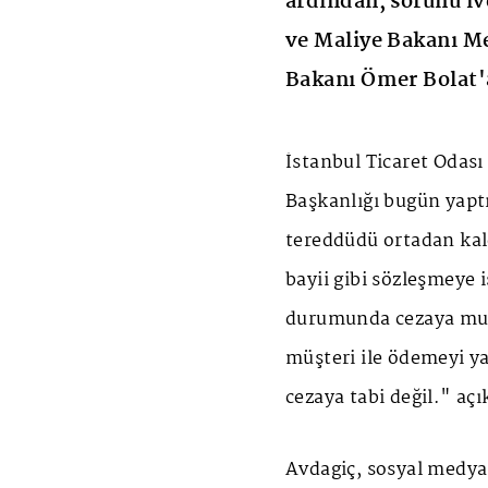
ardından, sorunu iv
ve Maliye Bakanı M
Bakanı Ömer Bolat'a
İstanbul Ticaret Odası
Başkanlığı bugün yaptı
tereddüdü ortadan kald
bayii gibi sözleşmeye 
durumunda cezaya muha
müşteri ile ödemeyi ya
cezaya tabi değil." a
Avdagiç, sosyal medya