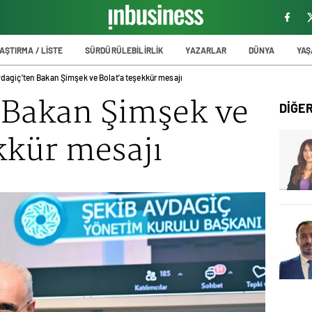
AŞTIRMA / LİSTE
SÜRDÜRÜLEBİLİRLİK
YAZARLAR
DÜNYA
YA
dagiç'ten Bakan Şimşek ve Bolat'a teşekkür mesajı
 Bakan Şimşek ve
DİĞE
kkür mesajı