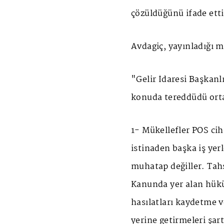
çözüldüğünü ifade etti
Avdagiç, yayınladığı m
"Gelir İdaresi Başkanl
konuda tereddüdü orta
1- Mükellefler POS ciha
istinaden başka iş ye
muhatap değiller. Tahs
Kanunda yer alan hük
hasılatları kaydetme 
yerine getirmeleri şart