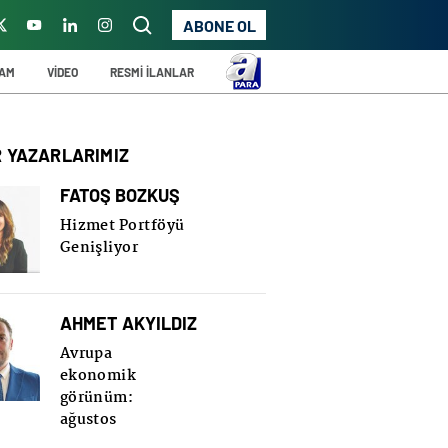
ABONE OL
ŞAM
VİDEO
RESMİ İLANLAR
R YAZARLARIMIZ
FATOŞ BOZKUŞ
Hizmet Portföyü
Genişliyor
AHMET AKYILDIZ
Avrupa
ekonomik
görünüm:
ağustos