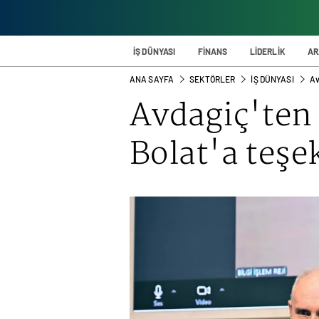
İŞ DÜNYASI
FİNANS
LİDERLİK
AR
ANA SAYFA
SEKTÖRLER
İŞ DÜNYASI
Av
Avdagiç'ten
Bolat'a teşe