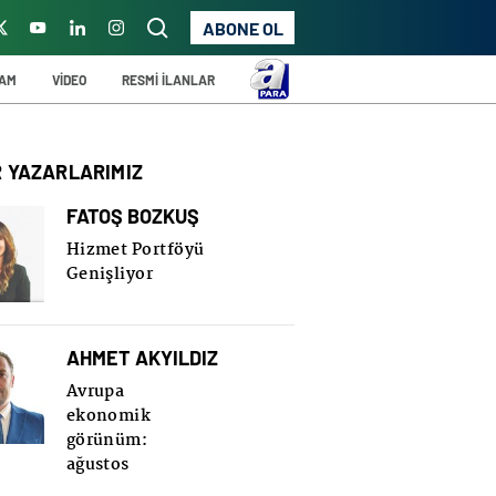
ABONE OL
ŞAM
VİDEO
RESMİ İLANLAR
R YAZARLARIMIZ
FATOŞ BOZKUŞ
Hizmet Portföyü
Genişliyor
AHMET AKYILDIZ
Avrupa
ekonomik
görünüm:
ağustos