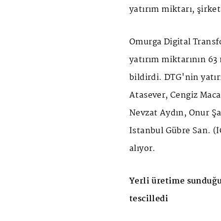
yatırım miktarı, şirk
Omurga Digital Trans
yatırım miktarının 63 
bildirdi. DTG'nin yatı
Atasever, Cengiz Maca
Nevzat Aydın, Onur Şa
İstanbul Gübre San. (İ
alıyor.
Yerli üretime sunduğu 
tescilledi