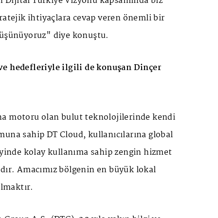
in Dijital Türkiye Vizyonu kapsamında biz
ratejik ihtiyaçlara cevap veren önemli bir
düşünüyoruz" diye konuştu.
e hedefleriyle ilgili de konuşan Dinçer
a motoru olan bulut teknolojilerinde kendi
muna sahip DT Cloud, kullanıcılarına global
eyinde kolay kullanıma sahip zengin hizmet
adır. Amacımız bölgenin en büyük lokal
olmaktır.