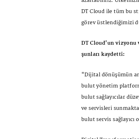
azaltabiliriz. Ülkemiz
DT Cloud ile tüm bu st
görev üstlendiğimizi 
DT Cloud'un vizyonu v
şunları kaydetti:
"Dijital dönüşümün an
bulut yönetim platfor
bulut sağlayıcılar düz
ve servisleri sunmakt
bulut servis sağlayıcı 