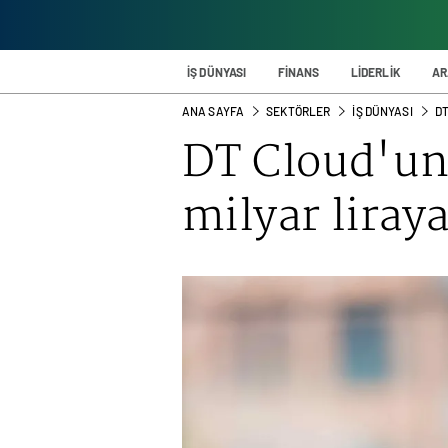
İŞ DÜNYASI
FİNANS
LİDERLİK
AR
ANA SAYFA
SEKTÖRLER
İŞ DÜNYASI
DT
DT Cloud'un
milyar liraya