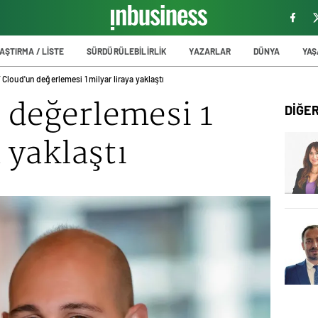
AŞTIRMA / LİSTE
SÜRDÜRÜLEBİLİRLİK
YAZARLAR
DÜNYA
YA
 Cloud'un değerlemesi 1 milyar liraya yaklaştı
 değerlemesi 1
DİĞE
 yaklaştı