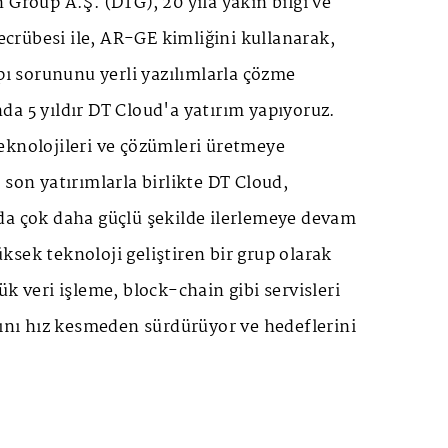
 Group A.Ş. (DTG), 20 yıla yakın bilgi ve
tecrübesi ile, AR-GE kimliğini kullanarak,
apı sorununu yerli yazılımlarla çözme
a 5 yıldır DT Cloud'a yatırım yapıyoruz.
eknolojileri ve çözümleri üretmeye
 son yatırımlarla birlikte DT Cloud,
da çok daha güçlü şekilde ilerlemeye devam
sek teknoloji geliştiren bir grup olarak
ük veri işleme, block-chain gibi servisleri
rını hız kesmeden sürdürüyor ve hedeflerini