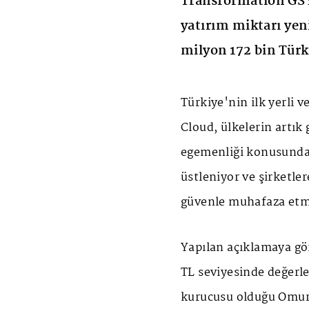
Transformation GSY
yatırım miktarı yeni
milyon 172 bin Türk 
Türkiye'nin ilk yerli v
Cloud, ülkelerin artık
egemenliği konusunda
üstleniyor ve şirketler
güvenle muhafaza etme
Yapılan açıklamaya g
TL seviyesinde değerl
kurucusu olduğu Omur