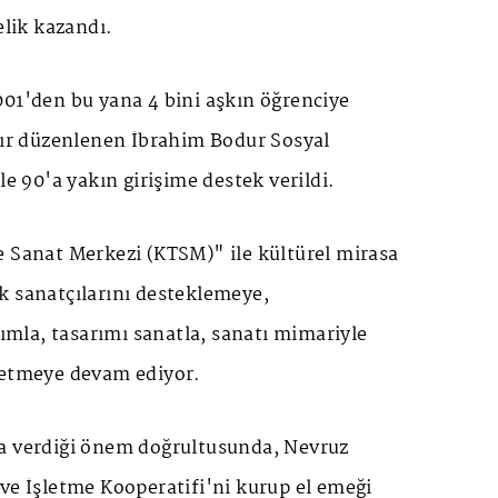
elik kazandı.
001'den bu yana 4 bini aşkın öğrenciye
ldır düzenlenen İbrahim Bodur Sosyal
le 90'a yakın girişime destek verildi.
e Sanat Merkezi (KTSM)" ile kültürel mirasa
k sanatçılarını desteklemeye,
rımla, tasarımı sanatla, sanatı mimariyle
retmeye devam ediyor.
a verdiği önem doğrultusunda, Nevruz
ve İşletme Kooperatifi'ni kurup el emeği