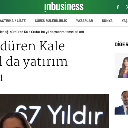
AŞTIRMA / LİSTE
SÜRDÜRÜLEBİLİRLİK
YAZARLAR
DÜNYA
YA
leneği sürdüren Kale Grubu, bu yıl da yatırım temelleri attı
rdüren Kale
DİĞE
l da yatırım
ı