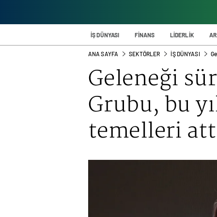
İŞ DÜNYASI
FİNANS
LİDERLİK
AR
ANA SAYFA
SEKTÖRLER
İŞ DÜNYASI
Ge
Geleneği sü
Grubu, bu yı
temelleri att