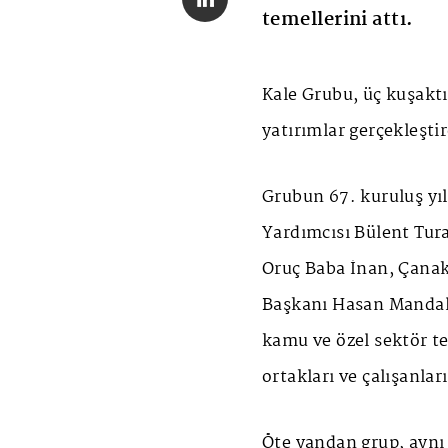
temellerini attı.
Kale Grubu, üç kuşakt
yatırımlar gerçekleştir
Grubun 67. kuruluş yı
Yardımcısı Bülent Tur
Oruç Baba İnan, Çana
Başkanı Hasan Mandal'
kamu ve özel sektör tem
ortakları ve çalışanlar
Öte yandan grup, aynı 