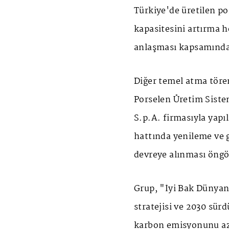
Türkiye'de üretilen po
kapasitesini artırma h
anlaşması kapsamında, 
Diğer temel atma tören
Porselen Üretim Siste
S.p.A. firmasıyla yap
hattında yenileme ve g
devreye alınması öngö
Grup, "İyi Bak Dünyana"
stratejisi ve 2030 sürd
karbon emisyonunu aza