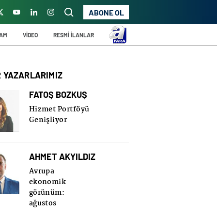
ABONE OL
ŞAM
VİDEO
RESMİ İLANLAR
R YAZARLARIMIZ
FATOŞ BOZKUŞ
Hizmet Portföyü
Genişliyor
AHMET AKYILDIZ
Avrupa
ekonomik
görünüm:
ağustos