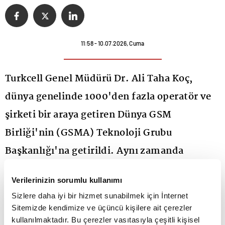
11:58 - 10.07.2026, Cuma
Turkcell Genel Müdürü Dr. Ali Taha Koç,
dünya genelinde 1000'den fazla operatör ve
şirketi bir araya getiren Dünya GSM
Birliği'nin (GSMA) Teknoloji Grubu
Başkanlığı'na getirildi. Aynı zamanda
Birliğin Yönetim Kurulu Üyesi de olan Koç, 5
Verilerinizin sorumlu kullanımı
Ekim'de Hindistan'ın Yeni Delhi kentinde
Sizlere daha iyi bir hizmet sunabilmek için İnternet
gerçekleştirilecek Teknoloji Grubu
Sitemizde kendimize ve üçüncü kişilere ait çerezler
kullanılmaktadır. Bu çerezler vasıtasıyla çeşitli kişisel
toplantılarına da başkanlık edecek. Stratejik