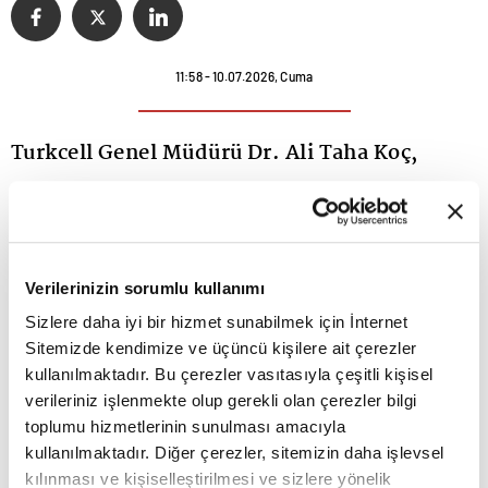
11:58 - 10.07.2026, Cuma
Turkcell Genel Müdürü Dr. Ali Taha Koç,
dünya genelinde 1000'den fazla operatör ve
şirketi bir araya getiren Dünya GSM
Birliği'nin (GSMA) Teknoloji Grubu
Verilerinizin sorumlu kullanımı
Başkanlığı'na getirildi. Aynı zamanda
Sizlere daha iyi bir hizmet sunabilmek için İnternet
Birliğin Yönetim Kurulu Üyesi de olan Koç, 5
Sitemizde kendimize ve üçüncü kişilere ait çerezler
kullanılmaktadır. Bu çerezler vasıtasıyla çeşitli kişisel
Ekim'de Hindistan'ın Yeni Delhi kentinde
verileriniz işlenmekte olup gerekli olan çerezler bilgi
gerçekleştirilecek Teknoloji Grubu
toplumu hizmetlerinin sunulması amacıyla
kullanılmaktadır. Diğer çerezler, sitemizin daha işlevsel
toplantılarına da başkanlık edecek. Stratejik
kılınması ve kişiselleştirilmesi ve sizlere yönelik