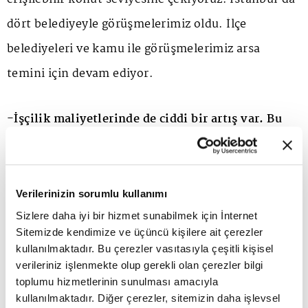
dört belediyeyle görüşmelerimiz oldu. İlçe
belediyeleri ve kamu ile görüşmelerimiz arsa
temini için devam ediyor.
-İşçilik maliyetlerinde de ciddi bir artış var. Bu
gayrimenkul sektörünü nasıl etkiliyor?
Sektörümüzün çatı örgütü olarak hassasiyetle ele
Verilerinizin sorumlu kullanımı
aldığımız diğer bir konu da iş gücü sorunu. 11 ilin
Sizlere daha iyi bir hizmet sunabilmek için İnternet
Sitemizde kendimize ve üçüncü kişilere ait çerezler
ihyası çalışmalarında görev alacak işçi sayısının
kullanılmaktadır. Bu çerezler vasıtasıyla çeşitli kişisel
yaklaşık 200 bin kişiye yakın olduğunu
verileriniz işlenmekte olup gerekli olan çerezler bilgi
toplumu hizmetlerinin sunulması amacıyla
hesaplıyoruz. İstanbul'daki dönüşüm için de bu
kullanılmaktadır. Diğer çerezler, sitemizin daha işlevsel