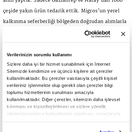
alım yaptık. Sadece Gaziantep ve Hatay'dan 1000
çeşide yakın ürün tedarik ettik. Migros'un yerel
kalkınma seferberliği bölgeden doğrudan alımlarla
katlanarak devam edecek" dedi.
Gürata ve Zzef İcra Kurulu Üyesi Erkan Gürkan,
Verilerinizin sorumlu kullanımı
"Türkiye çapında yerel üreticileri buluyor, resmi
Sizlere daha iyi bir hizmet sunabilmek için İnternet
Sitemizde kendimize ve üçüncü kişilere ait çerezler
kurumlarla ve perakendecilerle bir araya
kullanılmaktadır. Bu çerezler vasıtasıyla çeşitli kişisel
gelmelerini sağlıyoruz. Böylelikle yerel ürünlerin
verileriniz işlenmekte olup gerekli olan çerezler bilgi
toplumu hizmetlerinin sunulması amacıyla
üretiminde süreklilik sağlıyor, ulusal pazara
kullanılmaktadır. Diğer çerezler, sitemizin daha işlevsel
çıkarak hak ettiği değeri görmesine fırsat
kılınması ve kişiselleştirilmesi ve sizlere yönelik
reklam/pazarlama faaliyetlerinin yapılması, amaçlarıyla
yaratıyoruz. Deprem bölgesine yönelik çalışmalar
sınırlı olarak açık rızanız dahilinde kullanılacaktır.
özel olarak bizim odak alanımızda; Valiliğimizle
Çerezlere ilişkin tercihlerinizi çerez paneli vasıtasıyla