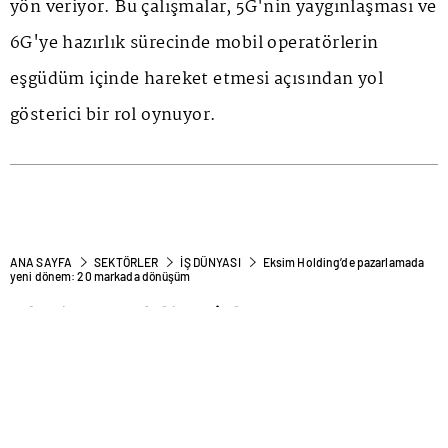
yön veriyor. Bu çalışmalar, 5G'nin yaygınlaşması ve
6G'ye hazırlık sürecinde mobil operatörlerin
eşgüdüm içinde hareket etmesi açısından yol
gösterici bir rol oynuyor.
ANA SAYFA
SEKTÖRLER
İŞ DÜNYASI
Eksim Holding’de pazarlamada
yeni dönem: 20 markada dönüşüm
Eksim Holding’de
pazarlamada yeni dönem: 20
markada dönüşüm