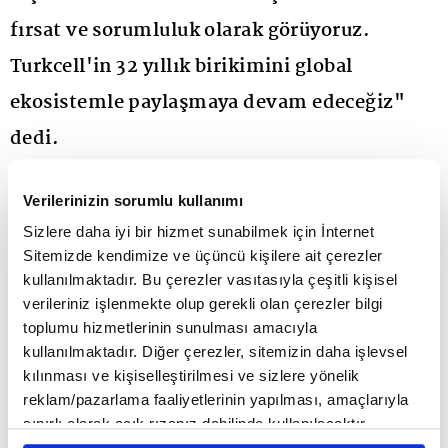
fırsat ve sorumluluk olarak görüyoruz.
Turkcell'in 32 yıllık birikimini global
ekosistemle paylaşmaya devam edeceğiz"
dedi.
Turkcell Genel Müdürü Dr. Ali Taha Koç, Dünya
Verilerinizin sorumlu kullanımı
GSM Birliği GSMA'nın Teknoloji Grubu Başkanı
Sizlere daha iyi bir hizmet sunabilmek için İnternet
Sitemizde kendimize ve üçüncü kişilere ait çerezler
oldu. Ürün ve teknoloji mimarisi, şebeke evrimi, iş
kullanılmaktadır. Bu çerezler vasıtasıyla çeşitli kişisel
birliklerinin genişletilmesi, global standartlar ve
verileriniz işlenmekte olup gerekli olan çerezler bilgi
toplumu hizmetlerinin sunulması amacıyla
çalışma gruplarının koordinasyonu gibi başlıklarda
kullanılmaktadır. Diğer çerezler, sitemizin daha işlevsel
çalışmalar yürüterek Yönetim Kurulu'na destek
kılınması ve kişiselleştirilmesi ve sizlere yönelik
reklam/pazarlama faaliyetlerinin yapılması, amaçlarıyla
veren GSMA Teknoloji Grubu, birlik bünyesinde
sınırlı olarak açık rızanız dahilinde kullanılacaktır.
önemli bir görev üstleniyor.
Çerezlere ilişkin tercihlerinizi çerez paneli vasıtasıyla