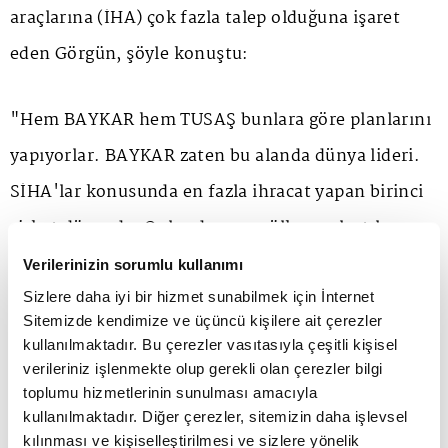
araçlarına (İHA) çok fazla talep olduğuna işaret
eden Görgün, şöyle konuştu:
"Hem BAYKAR hem TUSAŞ bunlara göre planlarını
yapıyorlar. BAYKAR zaten bu alanda dünya lideri.
SİHA'lar konusunda en fazla ihracat yapan birinci
şirket dünyada. Onlar da 34-35 ülkeye ulaştılar
ihracatta. Yeni siparişleri var, bu siparişlere göre
Verilerinizin sorumlu kullanımı
altyapılarını, kapasitelerini müşterinin beklediği
Sizlere daha iyi bir hizmet sunabilmek için İnternet
Sitemizde kendimize ve üçüncü kişilere ait çerezler
zaman diliminde teslim edebilmek, tedarike
kullanılmaktadır. Bu çerezler vasıtasıyla çeşitli kişisel
karşılık verebilmek adına kendi içlerinde
verileriniz işlenmekte olup gerekli olan çerezler bilgi
toplumu hizmetlerinin sunulması amacıyla
planlamalar yapıyorlar."
kullanılmaktadır. Diğer çerezler, sitemizin daha işlevsel
kılınması ve kişiselleştirilmesi ve sizlere yönelik