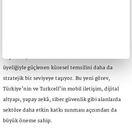
çalışma gruplarının koordinasyonu gibi başlıklarda
çalışmalar yürüterek Yönetim Kurulu'na destek
veren GSMA Teknoloji Grubu, birlik bünyesinde
önemli bir görev üstleniyor.
Dr. Ali Taha Koç'un GSMA Teknoloji Grubu Başkanı
seçilmesi, Turkcell'in GSMA Yönetim Kurulu
üyeliğiyle güçlenen küresel temsilini daha da
stratejik bir seviyeye taşıyor. Bu yeni görev,
Türkiye'nin ve Turkcell'in mobil iletişim, dijital
altyapı, yapay zekâ, siber güvenlik gibi alanlarda
sektöre daha etkin katkı sunması açısından da
büyük öneme sahip.