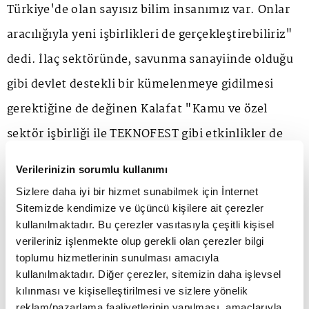
Türkiye'de olan sayısız bilim insanımız var. Onlar
aracılığıyla yeni işbirlikleri de gerçekleştirebiliriz"
dedi. İlaç sektöründe, savunma sanayiinde olduğu
gibi devlet destekli bir kümelenmeye gidilmesi
gerektiğine de değinen Kalafat "Kamu ve özel
sektör işbirliği ile TEKNOFEST gibi etkinlikler de
düzenlenmeli. Türkiye'deki üniversitelerde
Verilerinizin sorumlu kullanımı
moleküler biyoloji ve genetik gibi bölümler açıldı.
Sizlere daha iyi bir hizmet sunabilmek için İnternet
Buradaki öğrencileri teşvik etmek gerek."
Sitemizde kendimize ve üçüncü kişilere ait çerezler
kullanılmaktadır. Bu çerezler vasıtasıyla çeşitli kişisel
verileriniz işlenmekte olup gerekli olan çerezler bilgi
"İlaçta cari açık kendi molekül ve patentimizle
toplumu hizmetlerinin sunulması amacıyla
kullanılmaktadır. Diğer çerezler, sitemizin daha işlevsel
kapatılır"
kılınması ve kişiselleştirilmesi ve sizlere yönelik
reklam/pazarlama faaliyetlerinin yapılması, amaçlarıyla