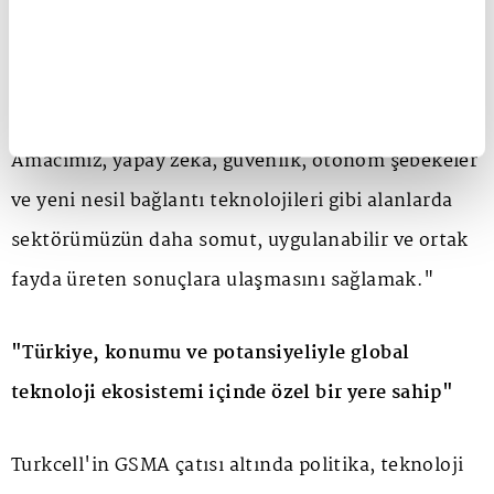
görüyoruz. Turkcell'in 32 yıllık liderlik birikimini,
güçlü saha deneyimini, dijital servislerdeki
uzmanlığını ve insan odaklı teknoloji yaklaşımını
global ekosistemle paylaşmayı sürdüreceğiz.
Amacımız, yapay zekâ, güvenlik, otonom şebekeler
ve yeni nesil bağlantı teknolojileri gibi alanlarda
sektörümüzün daha somut, uygulanabilir ve ortak
fayda üreten sonuçlara ulaşmasını sağlamak."
"Türkiye, konumu ve potansiyeliyle global
teknoloji ekosistemi içinde özel bir yere sahip"
Turkcell'in GSMA çatısı altında politika, teknoloji