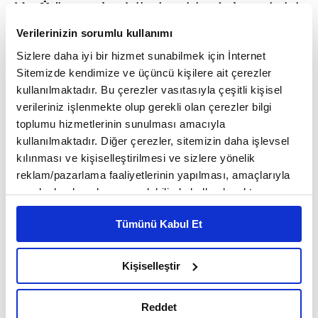
oldu. Ürün ve teknoloji mimarisi, şebeke evrimi, iş
birliklerinin genişletilmesi, global standartlar ve
Verilerinizin sorumlu kullanımı
Sizlere daha iyi bir hizmet sunabilmek için İnternet
çalışma gruplarının koordinasyonu gibi başlıklarda
Sitemizde kendimize ve üçüncü kişilere ait çerezler
çalışmalar yürüterek Yönetim Kurulu'na destek
kullanılmaktadır. Bu çerezler vasıtasıyla çeşitli kişisel
verileriniz işlenmekte olup gerekli olan çerezler bilgi
veren GSMA Teknoloji Grubu, birlik bünyesinde
toplumu hizmetlerinin sunulması amacıyla
önemli bir görev üstleniyor.
kullanılmaktadır. Diğer çerezler, sitemizin daha işlevsel
kılınması ve kişiselleştirilmesi ve sizlere yönelik
Dr. Ali Taha Koç'un GSMA Teknoloji Grubu Başkanı
reklam/pazarlama faaliyetlerinin yapılması, amaçlarıyla
seçilmesi, Turkcell'in GSMA Yönetim Kurulu
sınırlı olarak açık rızanız dahilinde kullanılacaktır.
Çerezlere ilişkin tercihlerinizi çerez paneli vasıtasıyla
üyeliğiyle güçlenen küresel temsilini daha da
Tümünü Kabul Et
belirleyebilirsiniz. Çerezlere ilişkin detaylı bilgi için
stratejik bir seviyeye taşıyor. Bu yeni görev,
Ayarlar butonuna tıklayabilir,
Çerez Bilgilendirme
Metnimizi ziyaret edebilirsiniz.
Türkiye'nin ve Turkcell'in mobil iletişim, dijital
Kişiselleştir
6698 sayılı Kişisel Verilerin Korunması Kanunu uyarınca
altyapı, yapay zekâ, siber güvenlik gibi alanlarda
hazırlanmış olan İnternet Sitesi Aydınlatma Metnimizi
Reddet
okumak ve sitemizi ziyaretiniz kapsamında
sektöre daha etkin katkı sunması açısından da