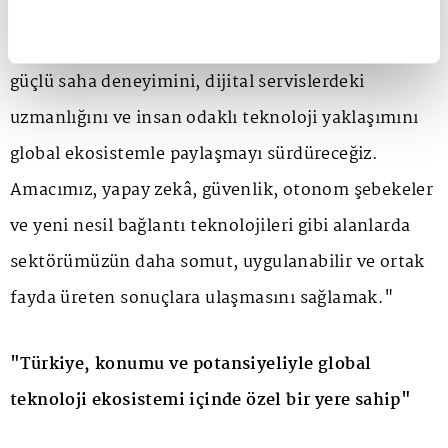
adına çok önemli bir fırsat ve sorumluluk olarak
görüyoruz. Turkcell'in 32 yıllık liderlik birikimini,
güçlü saha deneyimini, dijital servislerdeki
uzmanlığını ve insan odaklı teknoloji yaklaşımını
global ekosistemle paylaşmayı sürdüreceğiz.
Amacımız, yapay zekâ, güvenlik, otonom şebekeler
ve yeni nesil bağlantı teknolojileri gibi alanlarda
sektörümüzün daha somut, uygulanabilir ve ortak
fayda üreten sonuçlara ulaşmasını sağlamak."
"Türkiye, konumu ve potansiyeliyle global
teknoloji ekosistemi içinde özel bir yere sahip"