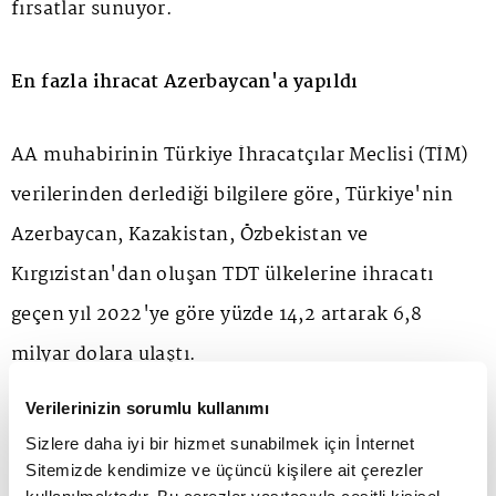
fırsatlar sunuyor.
En fazla ihracat Azerbaycan'a yapıldı
AA muhabirinin Türkiye İhracatçılar Meclisi (TİM)
verilerinden derlediği bilgilere göre, Türkiye'nin
Azerbaycan, Kazakistan, Özbekistan ve
Kırgızistan'dan oluşan TDT ülkelerine ihracatı
geçen yıl 2022'ye göre yüzde 14,2 artarak 6,8
milyar dolara ulaştı.
Verilerinizin sorumlu kullanımı
Söz konusu dönemde en fazla
ihracat
yapılan ülke
Sizlere daha iyi bir hizmet sunabilmek için İnternet
2,4 milyar dolarla Azerbaycan oldu. Onu 1,7 milyar
Sitemizde kendimize ve üçüncü kişilere ait çerezler
kullanılmaktadır. Bu çerezler vasıtasıyla çeşitli kişisel