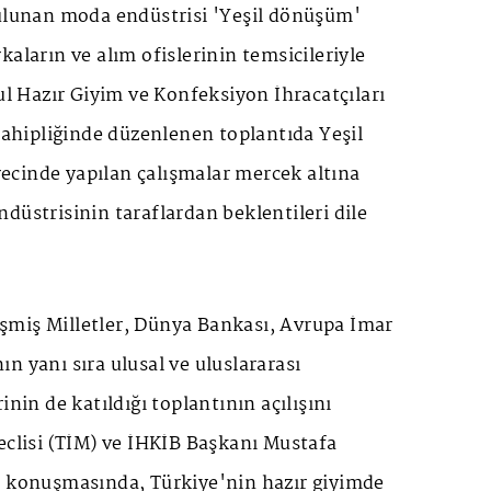
bulunan moda endüstrisi 'Yeşil dönüşüm'
kaların ve alım ofislerinin temsicileriyle
bul Hazır Giyim ve Konfeksiyon İhracatçıları
 sahipliğinde düzenlenen toplantıda Yeşil
cinde yapılan çalışmalar mercek altına
düstrisinin taraflardan beklentileri dile
rleşmiş Milletler, Dünya Bankası, Avrupa İmar
n yanı sıra ulusal ve uluslararası
inin de katıldığı toplantının açılışını
eclisi (TİM) ve İHKİB Başkanı Mustafa
e konuşmasında, Türkiye'nin hazır giyimde