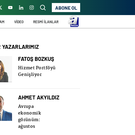
ABONE OL
ŞAM
VİDEO
RESMİ İLANLAR
R YAZARLARIMIZ
FATOŞ BOZKUŞ
Hizmet Portföyü
Genişliyor
AHMET AKYILDIZ
Avrupa
ekonomik
görünüm:
ağustos