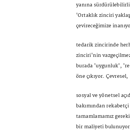
yanına sürdürülebilirl
'Ortaklık zinciri yaklaşı
çevireceğimize inanıy
tedarik zincirinde her
zinciri'nin vazgeçilme
burada 'uygunluk', 'rek
öne çıkıyor. Çevresel,
sosyal ve yönetsel aç
bakımından rekabetçi 
tamamlamamız gerekiyo
bir maliyeti bulunuyor.