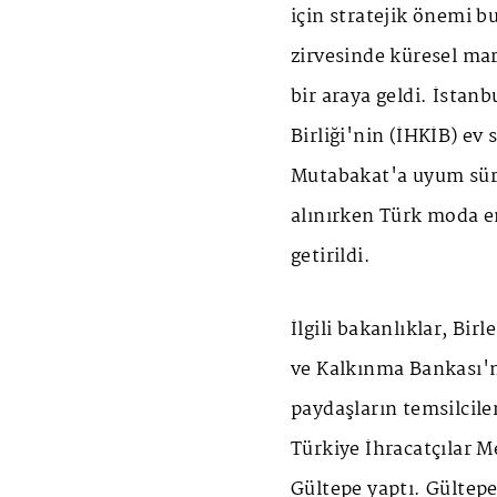
için stratejik önemi 
zirvesinde küresel mar
bir araya geldi. İstan
Birliği'nin (İHKİB) ev
Mutabakat'a uyum süre
alınırken Türk moda en
getirildi.
İlgili bakanlıklar, Bi
ve Kalkınma Bankası'nı
paydaşların temsilciler
Türkiye İhracatçılar M
Gültepe yaptı. Gültep