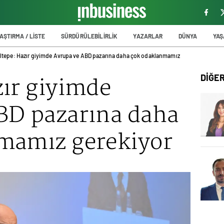
AŞTIRMA / LİSTE
SÜRDÜRÜLEBİLİRLİK
YAZARLAR
DÜNYA
YA
ltepe: Hazır giyimde Avrupa ve ABD pazarına daha çok odaklanmamız
zır giyimde
DİĞE
BD pazarına daha
mamız gerekiyor