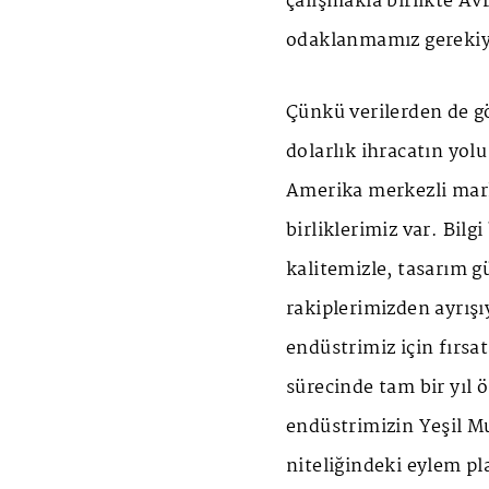
çalışmakla birlikte A
odaklanmamız gerekiy
Çünkü verilerden de gö
dolarlık ihracatın yol
Amerika merkezli mark
birliklerimiz var. Bilg
kalitemizle, tasarım g
rakiplerimizden ayrış
endüstrimiz için fırs
sürecinde tam bir yıl 
endüstrimizin Yeşil M
niteliğindeki eylem p