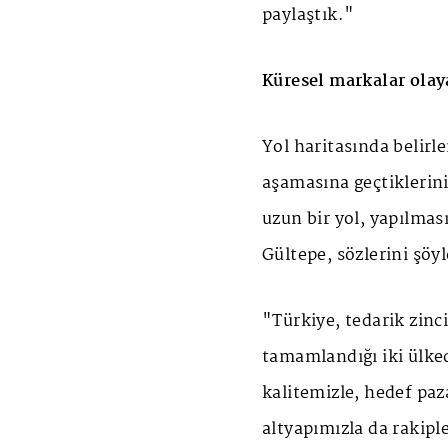
paylaştık."
Küresel markalar olay
Yol haritasında belir
aşamasına geçtiklerini
uzun bir yol, yapılmas
Gültepe, sözlerini şöy
"Türkiye, tedarik zinc
tamamlandığı iki ülked
kalitemizle, hedef pazar
altyapımızla da rakipl