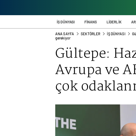
İŞ DÜNYASI
FİNANS
LİDERLİK
AR
ANA SAYFA
SEKTÖRLER
İŞ DÜNYASI
Gü
gerekiyor
Gültepe: Ha
Avrupa ve A
çok odaklan