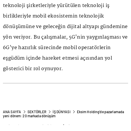
teknoloji şirketleriyle yürütülen teknoloji iş
birlikleriyle mobil ekosistemin teknolojik
dönüşümüne ve geleceğin dijital altyapı gündemine
yön veriyor. Bu çalışmalar, 5G'nin yaygınlaşması ve
6G'ye hazırlık sürecinde mobil operatörlerin
eşgüdüm içinde hareket etmesi açısından yol
gösterici bir rol oynuyor.
ANA SAYFA
SEKTÖRLER
İŞ DÜNYASI
Eksim Holding’de pazarlamada
yeni dönem: 20 markada dönüşüm
Eksim Holding’de