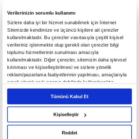
ekonomisinin, ikinci çeyrekte de bu performansını
Verilerinizin sorumlu kullanımı
sürdürdüğünü ve yüzde 3,9 büyüyerek küresel
Sizlere daha iyi bir hizmet sunabilmek için İnternet
ekonomi içerisinde pozitif ayrışmayı başardığını
Sitemizde kendimize ve üçüncü kişilere ait çerezler
kullanılmaktadır. Bu çerezler vasıtasıyla çeşitli kişisel
dile getiren Asmalı, üçüncü çeyrekte yakalanılan
verileriniz işlenmekte olup gerekli olan çerezler bilgi
yüzde 5,9'luk büyümeyle G20'nin en çok büyüyen
toplumu hizmetlerinin sunulması amacıyla
kullanılmaktadır. Diğer çerezler, sitemizin daha işlevsel
ikinci ülkesi olunduğunu vurguladı.
kılınması ve kişiselleştirilmesi ve sizlere yönelik
reklam/pazarlama faaliyetlerinin yapılması, amaçlarıyla
"Türkiye ekonomisi için enflasyonist sürecin
sınırlı olarak açık rızanız dahilinde kullanılacaktır.
Çerezlere ilişkin tercihlerinizi çerez paneli vasıtasıyla
henüz sonuna gelinmedi"
Tümünü Kabul Et
belirleyebilirsiniz. Çerezlere ilişkin detaylı bilgi için
Ayarlar butonuna tıklayabilir,
Çerez Bilgilendirme
Metnimizi ziyaret edebilirsiniz.
Mahmut Asmalı, Rusya-Ukrayna savaşının küresel
Kişiselleştir
6698 sayılı Kişisel Verilerin Korunması Kanunu uyarınca
enerji ve emtia fiyatları üzerinde oluşturduğu
hazırlanmış olan İnternet Sitesi Aydınlatma Metnimizi
Reddet
okumak ve sitemizi ziyaretiniz kapsamında
baskının ve artan döviz kurunun üretim maliyetleri