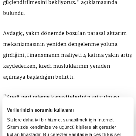
güçlendirilmesini bekliyoruz." açıklamasında
bulundu.
Avdagiç, yakın dönemde bozulan parasal aktarım
mekanizmasının yeniden dengelenme yoluna
girdiğini, finansmanın maliyeti 4 katına yakın artış
kaydederken, kredi musluklarının yeniden
açılmaya başladığını belirtti.
"Kredi geri ödeme kapasitelerinin artırılması,
önemli bir destek olur"
Verilerinizin sorumlu kullanımı
Sizlere daha iyi bir hizmet sunabilmek için İnternet
Avdagiç, büyüklere kıyasla, küçük ve orta ölçekli
Sitemizde kendimize ve üçüncü kişilere ait çerezler
kullanılmaktadır. Bu çerezler vasıtasıyla çeşitli kişisel