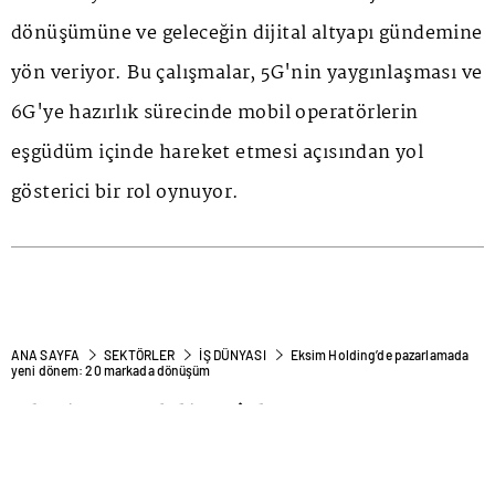
dönüşümüne ve geleceğin dijital altyapı gündemine
yön veriyor. Bu çalışmalar, 5G'nin yaygınlaşması ve
6G'ye hazırlık sürecinde mobil operatörlerin
eşgüdüm içinde hareket etmesi açısından yol
gösterici bir rol oynuyor.
ANA SAYFA
SEKTÖRLER
İŞ DÜNYASI
Eksim Holding’de pazarlamada
yeni dönem: 20 markada dönüşüm
Eksim Holding’de
pazarlamada yeni dönem: 20