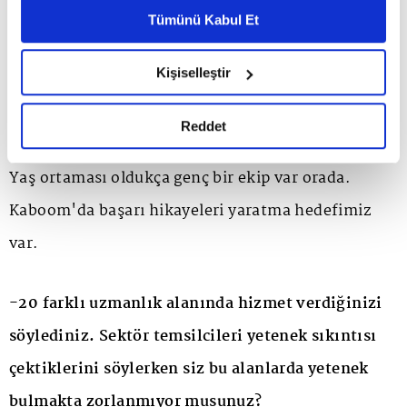
Evet, TikTok büyüyen bir mecra ve markaların bu
Metnimizi ziyaret edebilirsiniz.
Tümünü Kabul Et
6698 sayılı Kişisel Verilerin Korunması Kanunu uyarınca
platformda varolması adına gözardı
hazırlanmış olan İnternet Sitesi Aydınlatma Metnimizi
Kişiselleştir
edemeyecekleri kadar önemli bir yer. Tiktok
okumak ve sitemizi ziyaretiniz kapsamında
gerçekleştirilen veri işleme faaliyetleri ile ilgili daha
üzerine uzmanlaşmış bir yapı kurduk; Kaboom.
detaylı bilgi almak için lütfen
tıklayınız.
Reddet
Markalarımıza özel, mecra için içerik üretiyorlar.
Yaş ortaması oldukça genç bir ekip var orada.
Kaboom'da başarı hikayeleri yaratma hedefimiz
var.
-20 farklı uzmanlık alanında hizmet verdiğinizi
söylediniz. Sektör temsilcileri yetenek sıkıntısı
çektiklerini söylerken siz bu alanlarda yetenek
bulmakta zorlanmıyor musunuz?