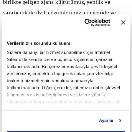
birlikte gelişen ajans kültürümüz, yenilik ve
yaratıcılık ile ilgili çözümlerimiz için içeride ve
dışarıda sinerjinin artması ve hibrit yapının
geliştirilerek yürümesi gerekiyor. Yeni
Verilerinizin sorumlu kullanımı
yeteneklerin özellikle de örneklerden öğrenenlerin
Sizlere daha iyi bir hizmet sunabilmek için İnternet
gölgede kalabilme riskini azaltacağız. Çünkü
Sitemizde kendimize ve üçüncü kişilere ait çerezler
gelişimleri yavaşlayabiliyordu. Ayrıca bu şekilde
kullanılmaktadır. Bu çerezler vasıtasıyla çeşitli kişisel
verileriniz işlenmekte olup gerekli olan çerezler bilgi
bağlılık daha da artacaktır.
toplumu hizmetlerinin sunulması amacıyla
kullanılmaktadır. Diğer çerezler, sitemizin daha işlevsel
-Grup içinde var olan ajans yapıları dışında farklı
kılınması ve kişiselleştirilmesi ve sizlere yönelik
reklam/pazarlama faaliyetlerinin yapılması, amaçlarıyla
yapıların da kurulduğunu görüyoruz. Son olarak
sınırlı olarak açık rızanız dahilinde kullanılacaktır.
bir Tiktok ajansı kuruldu sanırım.
Çerezlere ilişkin tercihlerinizi çerez paneli vasıtasıyla
Ayarlar
belirleyebilirsiniz. Çerezlere ilişkin detaylı bilgi için
Ayarlar butonuna tıklayabilir,
Çerez Bilgilendirme