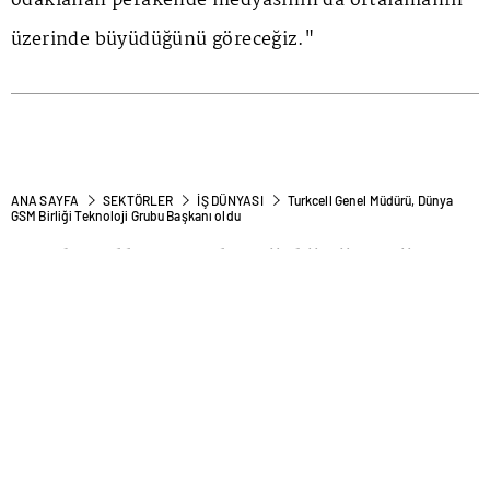
odaklanan perakende medyasının da ortalamanın
üzerinde büyüdüğünü göreceğiz."
ANA SAYFA
SEKTÖRLER
İŞ DÜNYASI
Turkcell Genel Müdürü, Dünya
GSM Birliği Teknoloji Grubu Başkanı oldu
Turkcell Genel Müdürü, Dünya
GSM Birliği Teknoloji Grubu
Başkanı oldu