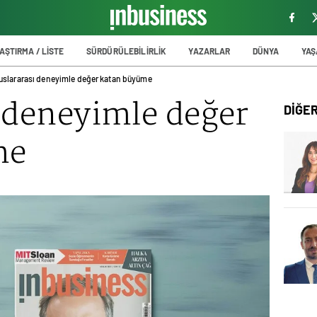
AŞTIRMA / LİSTE
SÜRDÜRÜLEBİLİRLİK
YAZARLAR
DÜNYA
YA
uslararası deneyimle değer katan büyüme
 deneyimle değer
DİĞE
me