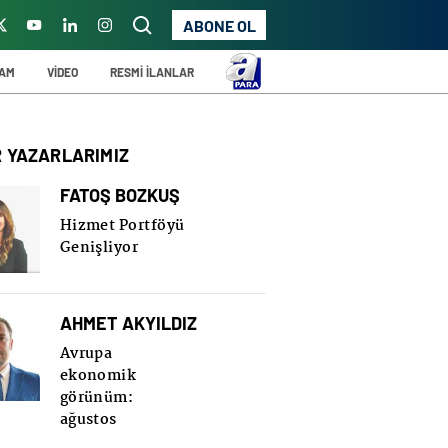
ABONE OL
ŞAM
VİDEO
RESMİ İLANLAR
R YAZARLARIMIZ
FATOŞ BOZKUŞ
Hizmet Portföyü
Genişliyor
AHMET AKYILDIZ
Avrupa
ekonomik
görünüm:
ağustos