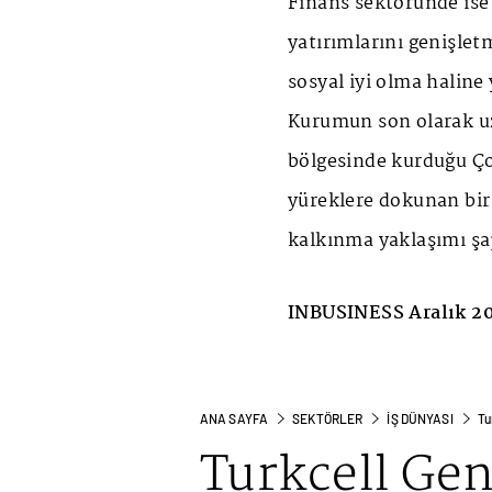
Finans sektöründe ise
yatırımlarını genişletm
sosyal iyi olma haline 
Kurumun son olarak uz
bölgesinde kurduğu Çoc
yüreklere dokunan bir
kalkınma yaklaşımı şa
INBUSINESS Aralık 20
ANA SAYFA
SEKTÖRLER
İŞ DÜNYASI
Tu
Turkcell Ge