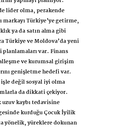
tırım yapmayı planlıyor.
ide lider olma, perakende
cı markayı Türkiye’ye getirme,
aklık ya da satın alma gibi
ıra Türkiye ve Moldova’da yeni
i planlamaları var. Finans
talleşme ve kurumsal girişim
rını genişletme hedefi var.
işle değil sosyal iyi olma
ımlarla da dikkati çekiyor.
 uzuv kaybı tedavisine
gesinde kurduğu Çocuk İyilik
a yönelik, yüreklere dokunan