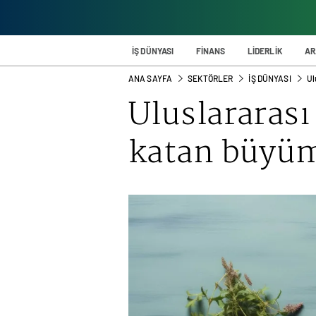
İŞ DÜNYASI
FİNANS
LİDERLİK
AR
ANA SAYFA
SEKTÖRLER
İŞ DÜNYASI
Ul
Uluslararası
katan büyü