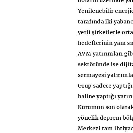
doların üzerinde ya
Yenilenebilir enerj
tarafında iki yaban
yerli şirketlerle ort
hedeflerinin yanı s
AVM yatırımları gib
sektöründe ise diji
sermayesi yatırımla
Grup sadece yaptığı 
haline yaptığı yatır
Kurumun son olarak
yönelik deprem böl
Merkezi tam ihtiyac