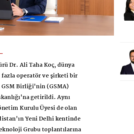
rü Dr. Ali Taha Koç, dünya
azla operatör ve şirketi bir
a GSM Birliği'nin (GSMA)
kanlığı'na getirildi. Aynı
önetim Kurulu Üyesi de olan
istan'ın Yeni Delhi kentinde
Teknoloji Grubu toplantılarına