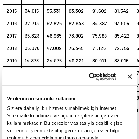
2015
34.615
55.331
83.302
91.602
81.542
8
2016
32.713
52.825
82.948
84.887
93.904
9
2017
35.323
46.965
73.802
75.988
85.422
8
2018
35.076
47.009
76.345
71.126
72.755
5
2019
14.373
24.875
49.221
30.971
33.016
2020
27.273
47.122
50.008
26.457
32.235
7
2021
43.728
58.504
96.428
61.488
54.734
7
2022
38.131
49.652
64.267
60.035
65.167
Verilerinizin sorumlu kullanımı
Sizlere daha iyi bir hizmet sunabilmek için İnternet
2023
50.894
81.148
103.929
97.679
111.556
1
Sitemizde kendimize ve üçüncü kişilere ait çerezler
kullanılmaktadır. Bu çerezler vasıtasıyla çeşitli kişisel
verileriniz işlenmekte olup gerekli olan çerezler bilgi
toplumu hizmetlerinin sunulması amacıyla