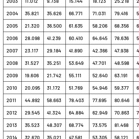
2003
11.012
9.738
15.144
18.123
25.218
2
2004
35.821
35.626
66.771
71.031
79.416
5
2005
21.320
36.500
61.635
58.206
68.356
6
2006
28.098
41.239
60.410
64.645
78.636
5
2007
23.117
29.184
41.890
42.366
47.938
2008
31.527
35.251
53.649
47.701
48.598
2009
19.606
21.742
55.111
52.640
63.191
6
2010
20.095
31.172
51.769
54.946
59.377
6
2011
44.892
58.663
78.403
77.695
80.646
8
2012
29.545
41.324
64.884
62.949
70.863
7
2013
35.523
48.307
68.774
73.575
81.468
2014
32.670
35.021
47.581
53.305
58.121
6