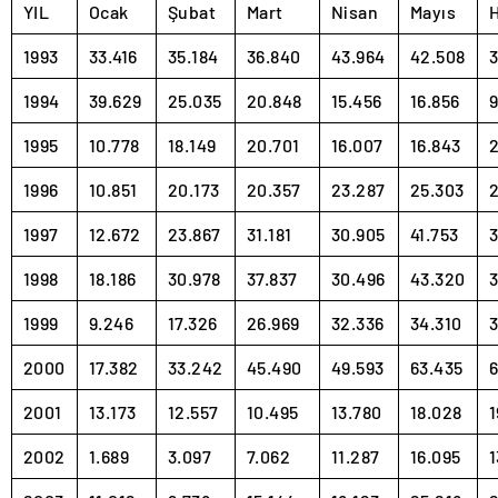
YIL
Ocak
Şubat
Mart
Nisan
Mayıs
H
1993
33.416
35.184
36.840
43.964
42.508
3
1994
39.629
25.035
20.848
15.456
16.856
9
1995
10.778
18.149
20.701
16.007
16.843
2
1996
10.851
20.173
20.357
23.287
25.303
1997
12.672
23.867
31.181
30.905
41.753
3
1998
18.186
30.978
37.837
30.496
43.320
3
1999
9.246
17.326
26.969
32.336
34.310
3
2000
17.382
33.242
45.490
49.593
63.435
6
2001
13.173
12.557
10.495
13.780
18.028
1
2002
1.689
3.097
7.062
11.287
16.095
1