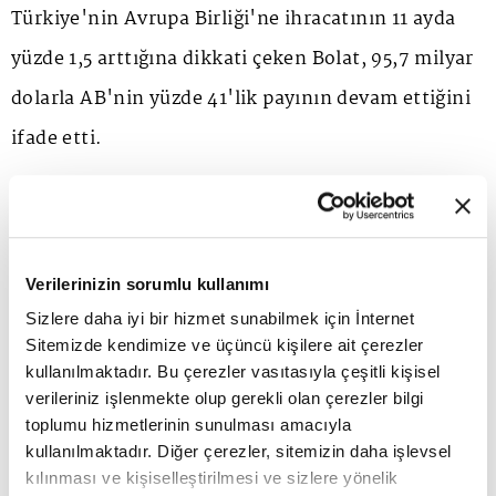
Türkiye'nin Avrupa Birliği'ne ihracatının 11 ayda
yüzde 1,5 arttığına dikkati çeken Bolat, 95,7 milyar
dolarla AB'nin yüzde 41'lik payının devam ettiğini
ifade etti.
Bolat, "En fazla ihracat yaptığımız 5 ülke Almanya,
ABD, Irak, İtalya ve İngiltere oldu. İthalatta enerji
Verilerinizin sorumlu kullanımı
bizim için en büyük ithalat kalemi olmaya devam
Sizlere daha iyi bir hizmet sunabilmek için İnternet
ediyor ama bu yıl sevindirici olan 11 ayda yüzde 30
Sitemizde kendimize ve üçüncü kişilere ait çerezler
civarında bir gerileme var enerji faturamızda. 62,5
kullanılmaktadır. Bu çerezler vasıtasıyla çeşitli kişisel
verileriniz işlenmekte olup gerekli olan çerezler bilgi
milyar dolar olarak gerçekleşti." diye konuştu.
toplumu hizmetlerinin sunulması amacıyla
kullanılmaktadır. Diğer çerezler, sitemizin daha işlevsel
kılınması ve kişiselleştirilmesi ve sizlere yönelik
Bolat, "Tahmin ediyorum 69 milyar dolar civarında