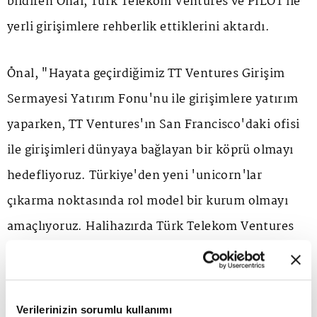
bildiren Önal, Türk Telekom Ventures ve PİLOT ile
yerli girişimlere rehberlik ettiklerini aktardı.
Önal, "Hayata geçirdiğimiz TT Ventures Girişim
Sermayesi Yatırım Fonu'nu ile girişimlere yatırım
yaparken, TT Ventures'ın San Francisco'daki ofisi
ile girişimleri dünyaya bağlayan bir köprü olmayı
hedefliyoruz. Türkiye'den yeni 'unicorn'lar
çıkarma noktasında rol model bir kurum olmayı
amaçlıyoruz. Halihazırda Türk Telekom Ventures
ile yatırım yaptığımız 16 girişimin 11'i PİLOT
mezunlarından oluşuyor. Bugüne kadar, PİLOT
programının mezun sayısı 104'e ulaşırken
Verilerinizin sorumlu kullanımı