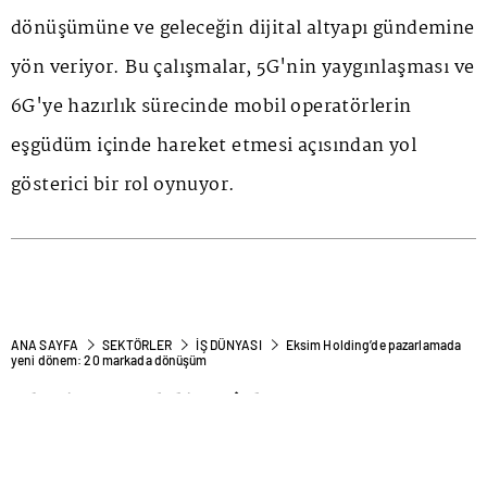
dönüşümüne ve geleceğin dijital altyapı gündemine
yön veriyor. Bu çalışmalar, 5G'nin yaygınlaşması ve
6G'ye hazırlık sürecinde mobil operatörlerin
eşgüdüm içinde hareket etmesi açısından yol
gösterici bir rol oynuyor.
ANA SAYFA
SEKTÖRLER
İŞ DÜNYASI
Eksim Holding’de pazarlamada
yeni dönem: 20 markada dönüşüm
Eksim Holding’de
pazarlamada yeni dönem: 20
markada dönüşüm