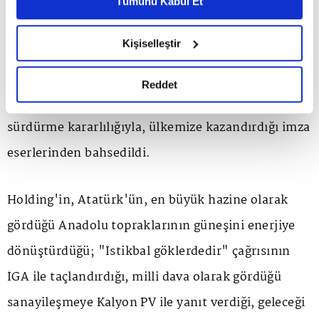
Tümünü Kabul Et
6698 sayılı Kişisel Verilerin Korunması Kanunu uyarınca
olursa olsun, ekonomik zaferlerle
hazırlanmış olan İnternet Sitesi Aydınlatma Metnimizi
Kişiselleştir
taçlandırılmazlarsa kazanılacak başarılar
okumak ve sitemizi ziyaretiniz kapsamında
gerçekleştirilen veri işleme faaliyetleri ile ilgili daha
yaşayamaz ve sürekli olamaz" vizyonunu, havada,
detaylı bilgi almak için lütfen
tıklayınız.
Reddet
karada, denizde faaliyette bulunduğu her alanda
sürdürme kararlılığıyla, ülkemize kazandırdığı imza
eserlerinden bahsedildi.
Holding'in, Atatürk'ün, en büyük hazine olarak
gördüğü Anadolu topraklarının güneşini enerjiye
dönüştürdüğü; "İstikbal göklerdedir" çağrısının
İGA ile taçlandırdığı, milli dava olarak gördüğü
sanayileşmeye Kalyon PV ile yanıt verdiği, geleceği