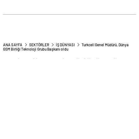
ANA SAYFA
SEKTÖRLER
İŞ DÜNYASI
Turkcell Genel Müdürü, Dünya
GSM Birliği Teknoloji Grubu Başkanı oldu
Turkcell Genel Müdürü, Dünya
GSM Birliği Teknoloji Grubu
Başkanı oldu